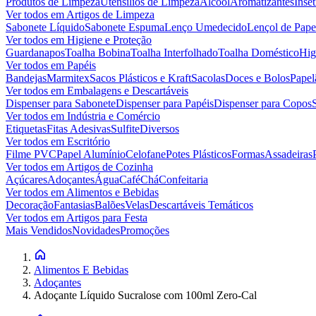
Produtos de Limpeza
Utensílios de Limpeza
Álcool
Aromatizantes
Inset
Ver todos em
Artigos de Limpeza
Sabonete Líquido
Sabonete Espuma
Lenço Umedecido
Lençol de Pape
Ver todos em
Higiene e Proteção
Guardanapos
Toalha Bobina
Toalha Interfolhado
Toalha Doméstico
Hig
Ver todos em
Papéis
Bandejas
Marmitex
Sacos Plásticos e Kraft
Sacolas
Doces e Bolos
Papel
Ver todos em
Embalagens e Descartáveis
Dispenser para Sabonete
Dispenser para Papéis
Dispenser para Copos
Ver todos em
Indústria e Comércio
Etiquetas
Fitas Adesivas
Sulfite
Diversos
Ver todos em
Escritório
Filme PVC
Papel Alumínio
Celofane
Potes Plásticos
Formas
Assadeiras
Ver todos em
Artigos de Cozinha
Açúcares
Adoçantes
Água
Café
Chá
Confeitaria
Ver todos em
Alimentos e Bebidas
Decoração
Fantasias
Balões
Velas
Descartáveis Temáticos
Ver todos em
Artigos para Festa
Mais Vendidos
Novidades
Promoções
Alimentos E Bebidas
Adoçantes
Adoçante Líquido Sucralose com 100ml Zero-Cal