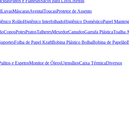
icidas
Panos e Flanelas
Sacos para Lixo
Lixeiras
l
Luvas
Máscaras
Avental
Toucas
Protetor de Assento
iênico Rolão
Higiênico Interfolhado
Higiênico Doméstico
Papel Manteig
ão
Copos
Potes
Pratos
Talheres
Mexedor
Canudos
Garrafa Plástica
Toalha 
Suportes
Folha de Papel Kraft
Bobina Plástico Bolha
Bobina de Papelão
B
Palitos e Espetos
Monitor de Óleos
Utensílios
Caixa Térmica
Diversos