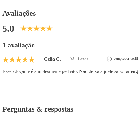
Avaliações
5.0
1 avaliação
Celia C.
há 11 anos
comprador verif
Esse adoçante é simplesmente perfeito. Não deixa aquele sabor amar
Perguntas & respostas