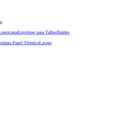
a
Americana
Envelope para Talher
Baldes
obina Papel Térmico
Lacres