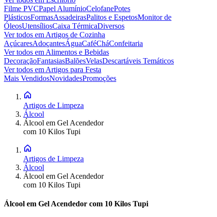
Filme PVC
Papel Alumínio
Celofane
Potes
Plásticos
Formas
Assadeiras
Palitos e Espetos
Monitor de
Óleos
Utensílios
Caixa Térmica
Diversos
Ver todos em
Artigos de Cozinha
Açúcares
Adoçantes
Água
Café
Chá
Confeitaria
Ver todos em
Alimentos e Bebidas
Decoração
Fantasias
Balões
Velas
Descartáveis Temáticos
Ver todos em
Artigos para Festa
Mais Vendidos
Novidades
Promoções
Artigos de Limpeza
Álcool
Álcool em Gel Acendedor
com 10 Kilos Tupi
Artigos de Limpeza
Álcool
Álcool em Gel Acendedor
com 10 Kilos Tupi
Álcool em Gel Acendedor com 10 Kilos Tupi