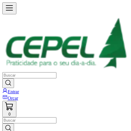
Entrar
Orçar
0