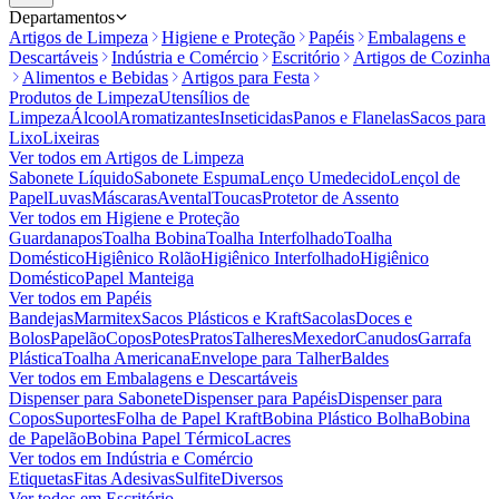
Departamentos
Artigos de Limpeza
Higiene e Proteção
Papéis
Embalagens e
Descartáveis
Indústria e Comércio
Escritório
Artigos de Cozinha
Alimentos e Bebidas
Artigos para Festa
Produtos de Limpeza
Utensílios de
Limpeza
Álcool
Aromatizantes
Inseticidas
Panos e Flanelas
Sacos para
Lixo
Lixeiras
Ver todos em
Artigos de Limpeza
Sabonete Líquido
Sabonete Espuma
Lenço Umedecido
Lençol de
Papel
Luvas
Máscaras
Avental
Toucas
Protetor de Assento
Ver todos em
Higiene e Proteção
Guardanapos
Toalha Bobina
Toalha Interfolhado
Toalha
Doméstico
Higiênico Rolão
Higiênico Interfolhado
Higiênico
Doméstico
Papel Manteiga
Ver todos em
Papéis
Bandejas
Marmitex
Sacos Plásticos e Kraft
Sacolas
Doces e
Bolos
Papelão
Copos
Potes
Pratos
Talheres
Mexedor
Canudos
Garrafa
Plástica
Toalha Americana
Envelope para Talher
Baldes
Ver todos em
Embalagens e Descartáveis
Dispenser para Sabonete
Dispenser para Papéis
Dispenser para
Copos
Suportes
Folha de Papel Kraft
Bobina Plástico Bolha
Bobina
de Papelão
Bobina Papel Térmico
Lacres
Ver todos em
Indústria e Comércio
Etiquetas
Fitas Adesivas
Sulfite
Diversos
Ver todos em
Escritório