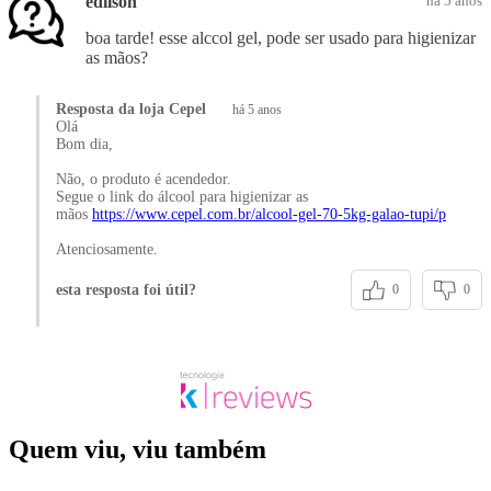
edilson
há 5 anos
boa tarde! esse alccol gel, pode ser usado para higienizar
as mãos?
Resposta da loja Cepel
há 5 anos
Olá
Bom dia,
Não, o produto é acendedor.
Segue o link do álcool para higienizar as
mãos
https://www.cepel.com.br/alcool-gel-70-5kg-galao-tupi/p
Atenciosamente.
esta resposta foi útil?
0
0
Quem viu, viu também