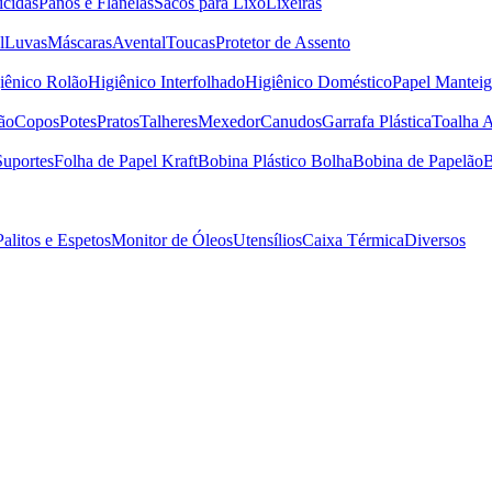
icidas
Panos e Flanelas
Sacos para Lixo
Lixeiras
l
Luvas
Máscaras
Avental
Toucas
Protetor de Assento
iênico Rolão
Higiênico Interfolhado
Higiênico Doméstico
Papel Manteig
ão
Copos
Potes
Pratos
Talheres
Mexedor
Canudos
Garrafa Plástica
Toalha 
Suportes
Folha de Papel Kraft
Bobina Plástico Bolha
Bobina de Papelão
B
Palitos e Espetos
Monitor de Óleos
Utensílios
Caixa Térmica
Diversos