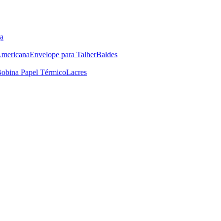
a
Americana
Envelope para Talher
Baldes
obina Papel Térmico
Lacres