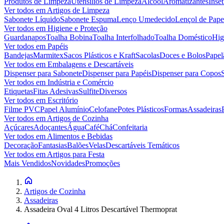
Produtos de Limpeza
Utensílios de Limpeza
Álcool
Aromatizantes
Inset
Ver todos em
Artigos de Limpeza
Sabonete Líquido
Sabonete Espuma
Lenço Umedecido
Lençol de Pape
Ver todos em
Higiene e Proteção
Guardanapos
Toalha Bobina
Toalha Interfolhado
Toalha Doméstico
Hig
Ver todos em
Papéis
Bandejas
Marmitex
Sacos Plásticos e Kraft
Sacolas
Doces e Bolos
Papel
Ver todos em
Embalagens e Descartáveis
Dispenser para Sabonete
Dispenser para Papéis
Dispenser para Copos
Ver todos em
Indústria e Comércio
Etiquetas
Fitas Adesivas
Sulfite
Diversos
Ver todos em
Escritório
Filme PVC
Papel Alumínio
Celofane
Potes Plásticos
Formas
Assadeiras
Ver todos em
Artigos de Cozinha
Açúcares
Adoçantes
Água
Café
Chá
Confeitaria
Ver todos em
Alimentos e Bebidas
Decoração
Fantasias
Balões
Velas
Descartáveis Temáticos
Ver todos em
Artigos para Festa
Mais Vendidos
Novidades
Promoções
Artigos de Cozinha
Assadeiras
Assadeira Oval 4 Litros Descartável Thermoprat