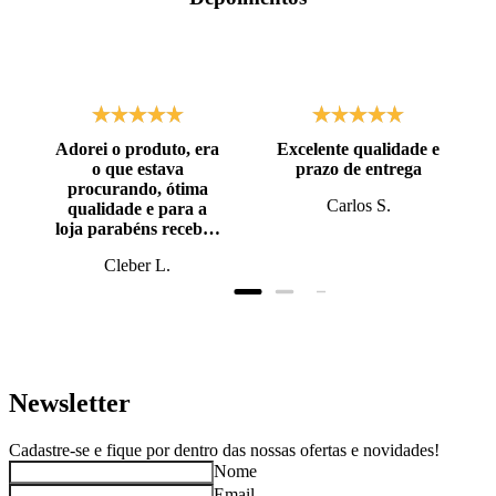
Adorei o produto, era
Excelente qualidade e
o que estava
prazo de entrega
procurando, ótima
Carlos S.
qualidade e para a
loja parabéns recebi o
produto antes do
Cleber L.
prazo, super bem
embalado.
Newsletter
Cadastre-se e fique por dentro das nossas ofertas e novidades!
Nome
Email