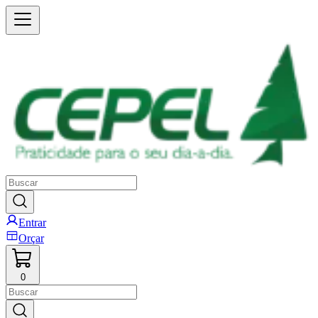
Entrar
Orçar
0