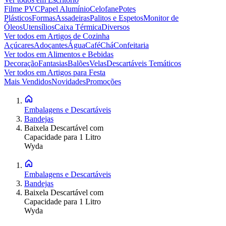
Filme PVC
Papel Alumínio
Celofane
Potes
Plásticos
Formas
Assadeiras
Palitos e Espetos
Monitor de
Óleos
Utensílios
Caixa Térmica
Diversos
Ver todos em
Artigos de Cozinha
Açúcares
Adoçantes
Água
Café
Chá
Confeitaria
Ver todos em
Alimentos e Bebidas
Decoração
Fantasias
Balões
Velas
Descartáveis Temáticos
Ver todos em
Artigos para Festa
Mais Vendidos
Novidades
Promoções
Embalagens e Descartáveis
Bandejas
Baixela Descartável com
Capacidade para 1 Litro
Wyda
Embalagens e Descartáveis
Bandejas
Baixela Descartável com
Capacidade para 1 Litro
Wyda