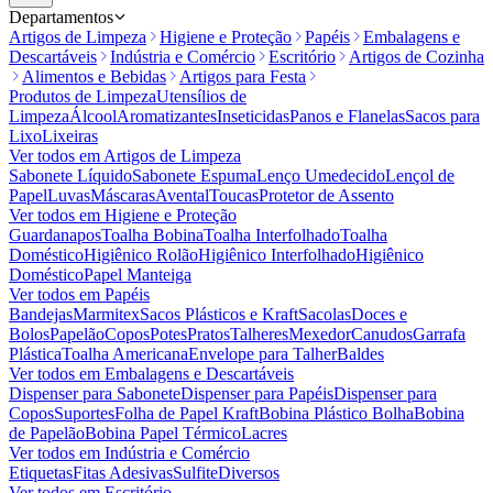
Departamentos
Artigos de Limpeza
Higiene e Proteção
Papéis
Embalagens e
Descartáveis
Indústria e Comércio
Escritório
Artigos de Cozinha
Alimentos e Bebidas
Artigos para Festa
Produtos de Limpeza
Utensílios de
Limpeza
Álcool
Aromatizantes
Inseticidas
Panos e Flanelas
Sacos para
Lixo
Lixeiras
Ver todos em
Artigos de Limpeza
Sabonete Líquido
Sabonete Espuma
Lenço Umedecido
Lençol de
Papel
Luvas
Máscaras
Avental
Toucas
Protetor de Assento
Ver todos em
Higiene e Proteção
Guardanapos
Toalha Bobina
Toalha Interfolhado
Toalha
Doméstico
Higiênico Rolão
Higiênico Interfolhado
Higiênico
Doméstico
Papel Manteiga
Ver todos em
Papéis
Bandejas
Marmitex
Sacos Plásticos e Kraft
Sacolas
Doces e
Bolos
Papelão
Copos
Potes
Pratos
Talheres
Mexedor
Canudos
Garrafa
Plástica
Toalha Americana
Envelope para Talher
Baldes
Ver todos em
Embalagens e Descartáveis
Dispenser para Sabonete
Dispenser para Papéis
Dispenser para
Copos
Suportes
Folha de Papel Kraft
Bobina Plástico Bolha
Bobina
de Papelão
Bobina Papel Térmico
Lacres
Ver todos em
Indústria e Comércio
Etiquetas
Fitas Adesivas
Sulfite
Diversos
Ver todos em
Escritório