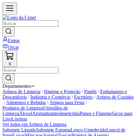
Entrar
Orçar
0
Departamentos
Artigos de Limpeza
Higiene e Proteção
Papéis
Embalagens e
Descartáveis
Indústria e Comércio
Escritório
Artigos de Cozinha
Alimentos e Bebidas
Artigos para Festa
Produtos de Limpeza
Utensílios de
Limpeza
Álcool
Aromatizantes
Inseticidas
Panos e Flanelas
Sacos para
Lixo
Lixeiras
Ver todos em
Artigos de Limpeza
Sabonete Líquido
Sabonete Espuma
Lenço Umedecido
Lençol de
Papel
Luvas
Máscaras
Avental
Toucas
Protetor de Assento