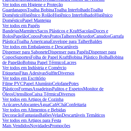
Ver todos em
Higiene e Proteção
Guardanapos
Toalha Bobina
Toalha Interfolhado
Toalha
Doméstico
Higiênico Rolão
Higiênico Interfolhado
Higiênico
Doméstico
Papel Manteiga
Ver todos em
Papéis
Bandejas
Marmitex
Sacos Plásticos e Kraft
Sacolas
Doces e
Bolos
Papelão
Copos
Potes
Pratos
Talheres
Mexedor
Canudos
Garrafa
Plástica
Toalha Americana
Envelope para Talher
Baldes
Ver todos em
Embalagens e Descartáveis
Dispenser para Sabonete
Dispenser para Papéis
Dispenser para
Copos
Suportes
Folha de Papel Kraft
Bobina Plástico Bolha
Bobina
de Papelão
Bobina Papel Térmico
Lacres
Ver todos em
Indústria e Comércio
Etiquetas
Fitas Adesivas
Sulfite
Diversos
Ver todos em
Escritório
Filme PVC
Papel Alumínio
Celofane
Potes
Plásticos
Formas
Assadeiras
Palitos e Espetos
Monitor de
Óleos
Utensílios
Caixa Térmica
Diversos
Ver todos em
Artigos de Cozinha
Açúcares
Adoçantes
Água
Café
Chá
Confeitaria
Ver todos em
Alimentos e Bebidas
Decoração
Fantasias
Balões
Velas
Descartáveis Temáticos
Ver todos em
Artigos para Festa
Mais Vendidos
Novidades
Promoções