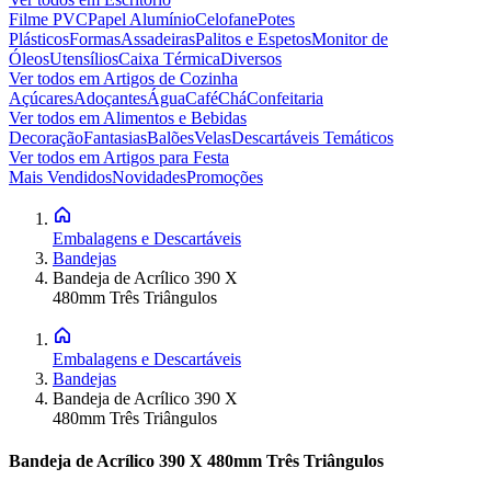
Filme PVC
Papel Alumínio
Celofane
Potes
Plásticos
Formas
Assadeiras
Palitos e Espetos
Monitor de
Óleos
Utensílios
Caixa Térmica
Diversos
Ver todos em
Artigos de Cozinha
Açúcares
Adoçantes
Água
Café
Chá
Confeitaria
Ver todos em
Alimentos e Bebidas
Decoração
Fantasias
Balões
Velas
Descartáveis Temáticos
Ver todos em
Artigos para Festa
Mais Vendidos
Novidades
Promoções
Embalagens e Descartáveis
Bandejas
Bandeja de Acrílico 390 X
480mm Três Triângulos
Embalagens e Descartáveis
Bandejas
Bandeja de Acrílico 390 X
480mm Três Triângulos
Bandeja de Acrílico 390 X 480mm Três Triângulos