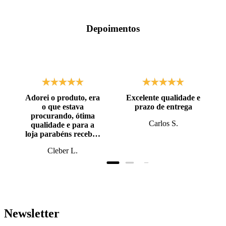
Depoimentos
Adorei o produto, era
Excelente qualidade e
o que estava
prazo de entrega
procurando, ótima
Carlos S.
qualidade e para a
loja parabéns recebi o
produto antes do
Cleber L.
prazo, super bem
embalado.
Newsletter