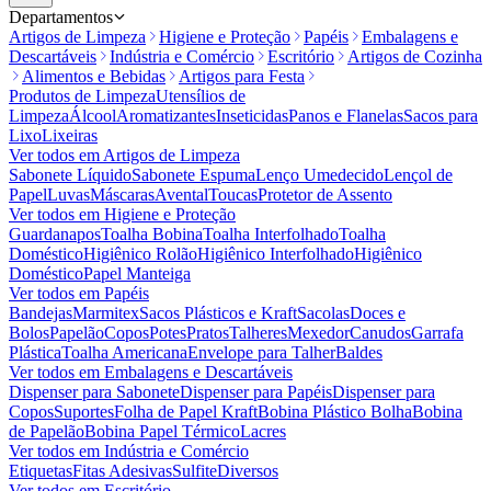
Departamentos
Artigos de Limpeza
Higiene e Proteção
Papéis
Embalagens e
Descartáveis
Indústria e Comércio
Escritório
Artigos de Cozinha
Alimentos e Bebidas
Artigos para Festa
Produtos de Limpeza
Utensílios de
Limpeza
Álcool
Aromatizantes
Inseticidas
Panos e Flanelas
Sacos para
Lixo
Lixeiras
Ver todos em
Artigos de Limpeza
Sabonete Líquido
Sabonete Espuma
Lenço Umedecido
Lençol de
Papel
Luvas
Máscaras
Avental
Toucas
Protetor de Assento
Ver todos em
Higiene e Proteção
Guardanapos
Toalha Bobina
Toalha Interfolhado
Toalha
Doméstico
Higiênico Rolão
Higiênico Interfolhado
Higiênico
Doméstico
Papel Manteiga
Ver todos em
Papéis
Bandejas
Marmitex
Sacos Plásticos e Kraft
Sacolas
Doces e
Bolos
Papelão
Copos
Potes
Pratos
Talheres
Mexedor
Canudos
Garrafa
Plástica
Toalha Americana
Envelope para Talher
Baldes
Ver todos em
Embalagens e Descartáveis
Dispenser para Sabonete
Dispenser para Papéis
Dispenser para
Copos
Suportes
Folha de Papel Kraft
Bobina Plástico Bolha
Bobina
de Papelão
Bobina Papel Térmico
Lacres
Ver todos em
Indústria e Comércio
Etiquetas
Fitas Adesivas
Sulfite
Diversos
Ver todos em
Escritório