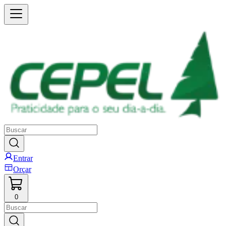
Entrar
Orçar
0