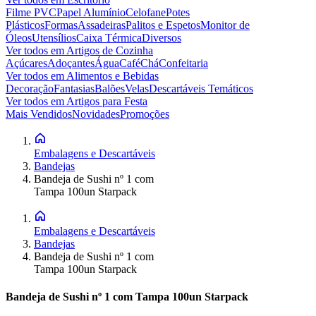
Filme PVC
Papel Alumínio
Celofane
Potes
Plásticos
Formas
Assadeiras
Palitos e Espetos
Monitor de
Óleos
Utensílios
Caixa Térmica
Diversos
Ver todos em
Artigos de Cozinha
Açúcares
Adoçantes
Água
Café
Chá
Confeitaria
Ver todos em
Alimentos e Bebidas
Decoração
Fantasias
Balões
Velas
Descartáveis Temáticos
Ver todos em
Artigos para Festa
Mais Vendidos
Novidades
Promoções
Embalagens e Descartáveis
Bandejas
Bandeja de Sushi nº 1 com
Tampa 100un Starpack
Embalagens e Descartáveis
Bandejas
Bandeja de Sushi nº 1 com
Tampa 100un Starpack
Bandeja de Sushi nº 1 com Tampa 100un Starpack