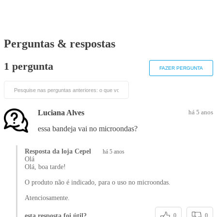
Perguntas & respostas
1 pergunta
FAZER PERGUNTA
Luciana Alves
há 5 anos
essa bandeja vai no microondas?
Resposta da loja Cepel
há 5 anos
Olá
Olá, boa tarde!
O produto não é indicado, para o uso no microondas.
Atenciosamente.
esta resposta foi útil?
0
0