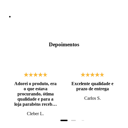
Depoimentos
Adorei o produto, era
Excelente qualidade e
o que estava
prazo de entrega
procurando, ótima
Carlos S.
qualidade e para a
loja parabéns recebi o
produto antes do
Cleber L.
prazo, super bem
embalado.