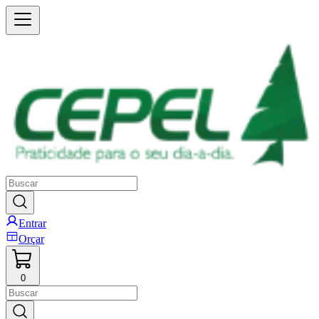
Entrar
Orçar
0