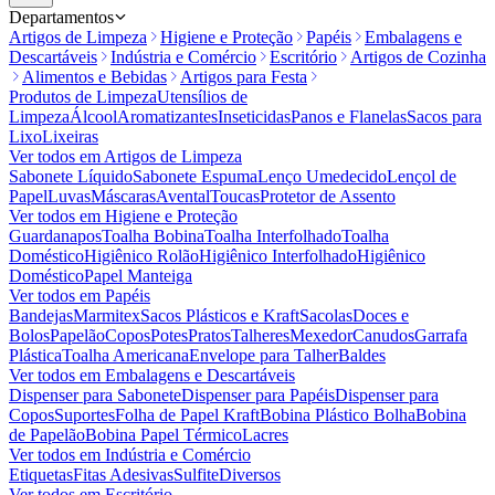
Departamentos
Artigos de Limpeza
Higiene e Proteção
Papéis
Embalagens e
Descartáveis
Indústria e Comércio
Escritório
Artigos de Cozinha
Alimentos e Bebidas
Artigos para Festa
Produtos de Limpeza
Utensílios de
Limpeza
Álcool
Aromatizantes
Inseticidas
Panos e Flanelas
Sacos para
Lixo
Lixeiras
Ver todos em
Artigos de Limpeza
Sabonete Líquido
Sabonete Espuma
Lenço Umedecido
Lençol de
Papel
Luvas
Máscaras
Avental
Toucas
Protetor de Assento
Ver todos em
Higiene e Proteção
Guardanapos
Toalha Bobina
Toalha Interfolhado
Toalha
Doméstico
Higiênico Rolão
Higiênico Interfolhado
Higiênico
Doméstico
Papel Manteiga
Ver todos em
Papéis
Bandejas
Marmitex
Sacos Plásticos e Kraft
Sacolas
Doces e
Bolos
Papelão
Copos
Potes
Pratos
Talheres
Mexedor
Canudos
Garrafa
Plástica
Toalha Americana
Envelope para Talher
Baldes
Ver todos em
Embalagens e Descartáveis
Dispenser para Sabonete
Dispenser para Papéis
Dispenser para
Copos
Suportes
Folha de Papel Kraft
Bobina Plástico Bolha
Bobina
de Papelão
Bobina Papel Térmico
Lacres
Ver todos em
Indústria e Comércio
Etiquetas
Fitas Adesivas
Sulfite
Diversos
Ver todos em
Escritório