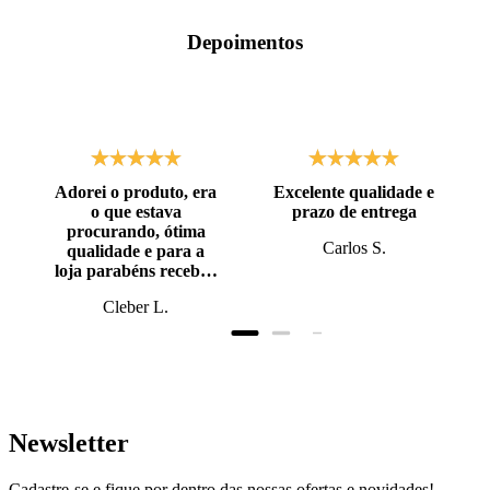
Depoimentos
Adorei o produto, era
Excelente qualidade e
o que estava
prazo de entrega
procurando, ótima
Carlos S.
qualidade e para a
loja parabéns recebi o
produto antes do
Cleber L.
prazo, super bem
embalado.
Newsletter
Cadastre-se e fique por dentro das nossas ofertas e novidades!