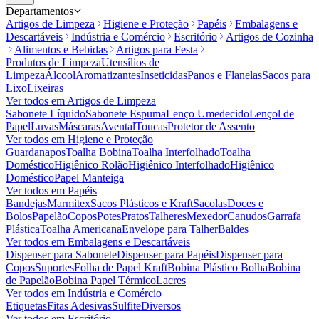
Departamentos
Artigos de Limpeza
Higiene e Proteção
Papéis
Embalagens e
Descartáveis
Indústria e Comércio
Escritório
Artigos de Cozinha
Alimentos e Bebidas
Artigos para Festa
Produtos de Limpeza
Utensílios de
Limpeza
Álcool
Aromatizantes
Inseticidas
Panos e Flanelas
Sacos para
Lixo
Lixeiras
Ver todos em
Artigos de Limpeza
Sabonete Líquido
Sabonete Espuma
Lenço Umedecido
Lençol de
Papel
Luvas
Máscaras
Avental
Toucas
Protetor de Assento
Ver todos em
Higiene e Proteção
Guardanapos
Toalha Bobina
Toalha Interfolhado
Toalha
Doméstico
Higiênico Rolão
Higiênico Interfolhado
Higiênico
Doméstico
Papel Manteiga
Ver todos em
Papéis
Bandejas
Marmitex
Sacos Plásticos e Kraft
Sacolas
Doces e
Bolos
Papelão
Copos
Potes
Pratos
Talheres
Mexedor
Canudos
Garrafa
Plástica
Toalha Americana
Envelope para Talher
Baldes
Ver todos em
Embalagens e Descartáveis
Dispenser para Sabonete
Dispenser para Papéis
Dispenser para
Copos
Suportes
Folha de Papel Kraft
Bobina Plástico Bolha
Bobina
de Papelão
Bobina Papel Térmico
Lacres
Ver todos em
Indústria e Comércio
Etiquetas
Fitas Adesivas
Sulfite
Diversos
Ver todos em
Escritório