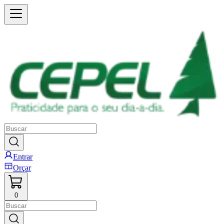
Entrar
Orçar
0