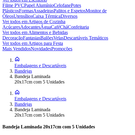
Filme PVC
Papel Alumínio
Celofane
Potes
Plásticos
Formas
Assadeiras
Palitos e Espetos
Monitor de
Óleos
Utensílios
Caixa Térmica
Diversos
Ver todos em
Artigos de Cozinha
Açúcares
Adoçantes
Água
Café
Chá
Confeitaria
Ver todos em
Alimentos e Bebidas
Decoração
Fantasias
Balões
Velas
Descartáveis Temáticos
Ver todos em
Artigos para Festa
Mais Vendidos
Novidades
Promoções
Embalagens e Descartáveis
Bandejas
Bandeja Laminada
20x17cm com 5 Unidades
Embalagens e Descartáveis
Bandejas
Bandeja Laminada
20x17cm com 5 Unidades
Bandeja Laminada 20x17cm com 5 Unidades