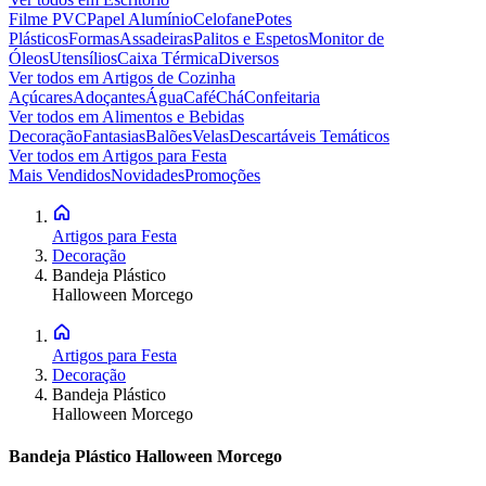
Filme PVC
Papel Alumínio
Celofane
Potes
Plásticos
Formas
Assadeiras
Palitos e Espetos
Monitor de
Óleos
Utensílios
Caixa Térmica
Diversos
Ver todos em
Artigos de Cozinha
Açúcares
Adoçantes
Água
Café
Chá
Confeitaria
Ver todos em
Alimentos e Bebidas
Decoração
Fantasias
Balões
Velas
Descartáveis Temáticos
Ver todos em
Artigos para Festa
Mais Vendidos
Novidades
Promoções
Artigos para Festa
Decoração
Bandeja Plástico
Halloween Morcego
Artigos para Festa
Decoração
Bandeja Plástico
Halloween Morcego
Bandeja Plástico Halloween Morcego