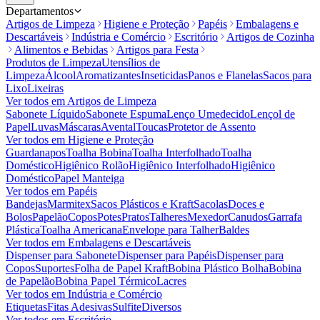
Departamentos
Artigos de Limpeza
Higiene e Proteção
Papéis
Embalagens e
Descartáveis
Indústria e Comércio
Escritório
Artigos de Cozinha
Alimentos e Bebidas
Artigos para Festa
Produtos de Limpeza
Utensílios de
Limpeza
Álcool
Aromatizantes
Inseticidas
Panos e Flanelas
Sacos para
Lixo
Lixeiras
Ver todos em
Artigos de Limpeza
Sabonete Líquido
Sabonete Espuma
Lenço Umedecido
Lençol de
Papel
Luvas
Máscaras
Avental
Toucas
Protetor de Assento
Ver todos em
Higiene e Proteção
Guardanapos
Toalha Bobina
Toalha Interfolhado
Toalha
Doméstico
Higiênico Rolão
Higiênico Interfolhado
Higiênico
Doméstico
Papel Manteiga
Ver todos em
Papéis
Bandejas
Marmitex
Sacos Plásticos e Kraft
Sacolas
Doces e
Bolos
Papelão
Copos
Potes
Pratos
Talheres
Mexedor
Canudos
Garrafa
Plástica
Toalha Americana
Envelope para Talher
Baldes
Ver todos em
Embalagens e Descartáveis
Dispenser para Sabonete
Dispenser para Papéis
Dispenser para
Copos
Suportes
Folha de Papel Kraft
Bobina Plástico Bolha
Bobina
de Papelão
Bobina Papel Térmico
Lacres
Ver todos em
Indústria e Comércio
Etiquetas
Fitas Adesivas
Sulfite
Diversos
Ver todos em
Escritório