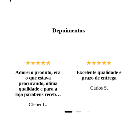
Depoimentos
Adorei o produto, era
Excelente qualidade e
o que estava
prazo de entrega
procurando, ótima
Carlos S.
qualidade e para a
loja parabéns recebi o
produto antes do
Cleber L.
prazo, super bem
embalado.