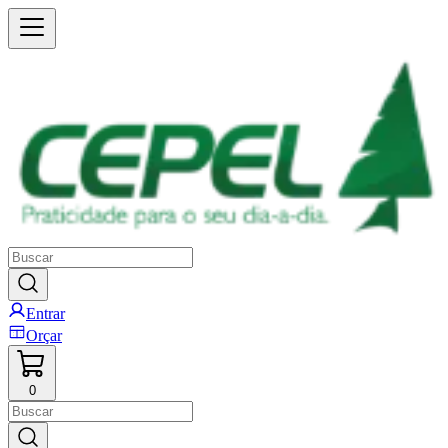
Entrar
Orçar
0