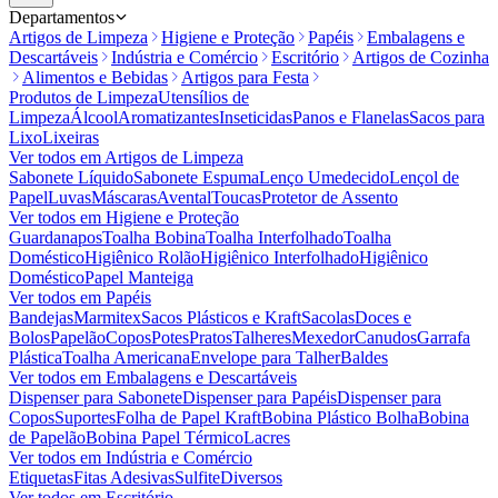
Departamentos
Artigos de Limpeza
Higiene e Proteção
Papéis
Embalagens e
Descartáveis
Indústria e Comércio
Escritório
Artigos de Cozinha
Alimentos e Bebidas
Artigos para Festa
Produtos de Limpeza
Utensílios de
Limpeza
Álcool
Aromatizantes
Inseticidas
Panos e Flanelas
Sacos para
Lixo
Lixeiras
Ver todos em
Artigos de Limpeza
Sabonete Líquido
Sabonete Espuma
Lenço Umedecido
Lençol de
Papel
Luvas
Máscaras
Avental
Toucas
Protetor de Assento
Ver todos em
Higiene e Proteção
Guardanapos
Toalha Bobina
Toalha Interfolhado
Toalha
Doméstico
Higiênico Rolão
Higiênico Interfolhado
Higiênico
Doméstico
Papel Manteiga
Ver todos em
Papéis
Bandejas
Marmitex
Sacos Plásticos e Kraft
Sacolas
Doces e
Bolos
Papelão
Copos
Potes
Pratos
Talheres
Mexedor
Canudos
Garrafa
Plástica
Toalha Americana
Envelope para Talher
Baldes
Ver todos em
Embalagens e Descartáveis
Dispenser para Sabonete
Dispenser para Papéis
Dispenser para
Copos
Suportes
Folha de Papel Kraft
Bobina Plástico Bolha
Bobina
de Papelão
Bobina Papel Térmico
Lacres
Ver todos em
Indústria e Comércio
Etiquetas
Fitas Adesivas
Sulfite
Diversos
Ver todos em
Escritório