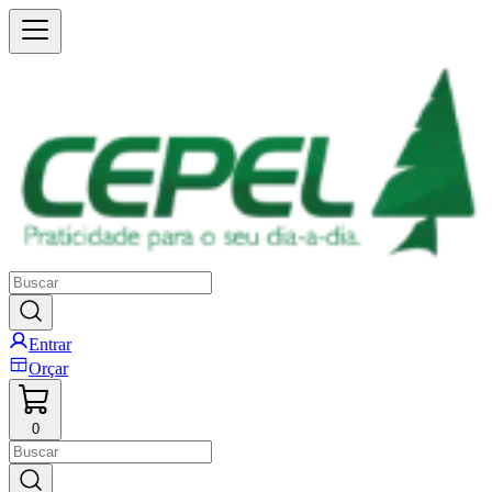
Entrar
Orçar
0