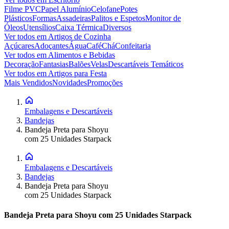
Filme PVC
Papel Alumínio
Celofane
Potes
Plásticos
Formas
Assadeiras
Palitos e Espetos
Monitor de
Óleos
Utensílios
Caixa Térmica
Diversos
Ver todos em
Artigos de Cozinha
Açúcares
Adoçantes
Água
Café
Chá
Confeitaria
Ver todos em
Alimentos e Bebidas
Decoração
Fantasias
Balões
Velas
Descartáveis Temáticos
Ver todos em
Artigos para Festa
Mais Vendidos
Novidades
Promoções
Embalagens e Descartáveis
Bandejas
Bandeja Preta para Shoyu
com 25 Unidades Starpack
Embalagens e Descartáveis
Bandejas
Bandeja Preta para Shoyu
com 25 Unidades Starpack
Bandeja Preta para Shoyu com 25 Unidades Starpack