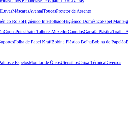
icidas
Panos e Flanelas
Sacos para Lixo
Lixeiras
l
Luvas
Máscaras
Avental
Toucas
Protetor de Assento
iênico Rolão
Higiênico Interfolhado
Higiênico Doméstico
Papel Manteig
ão
Copos
Potes
Pratos
Talheres
Mexedor
Canudos
Garrafa Plástica
Toalha 
Suportes
Folha de Papel Kraft
Bobina Plástico Bolha
Bobina de Papelão
B
Palitos e Espetos
Monitor de Óleos
Utensílios
Caixa Térmica
Diversos