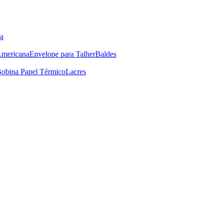
a
Americana
Envelope para Talher
Baldes
obina Papel Térmico
Lacres