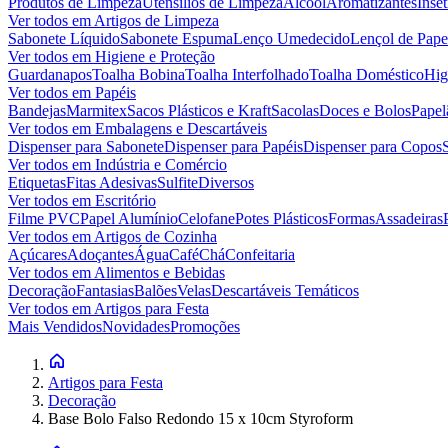
Produtos de Limpeza
Utensílios de Limpeza
Álcool
Aromatizantes
Inset
Ver todos em
Artigos de Limpeza
Sabonete Líquido
Sabonete Espuma
Lenço Umedecido
Lençol de Pape
Ver todos em
Higiene e Proteção
Guardanapos
Toalha Bobina
Toalha Interfolhado
Toalha Doméstico
Hig
Ver todos em
Papéis
Bandejas
Marmitex
Sacos Plásticos e Kraft
Sacolas
Doces e Bolos
Papel
Ver todos em
Embalagens e Descartáveis
Dispenser para Sabonete
Dispenser para Papéis
Dispenser para Copos
Ver todos em
Indústria e Comércio
Etiquetas
Fitas Adesivas
Sulfite
Diversos
Ver todos em
Escritório
Filme PVC
Papel Alumínio
Celofane
Potes Plásticos
Formas
Assadeiras
Ver todos em
Artigos de Cozinha
Açúcares
Adoçantes
Água
Café
Chá
Confeitaria
Ver todos em
Alimentos e Bebidas
Decoração
Fantasias
Balões
Velas
Descartáveis Temáticos
Ver todos em
Artigos para Festa
Mais Vendidos
Novidades
Promoções
Artigos para Festa
Decoração
Base Bolo Falso Redondo 15 x 10cm Styroform