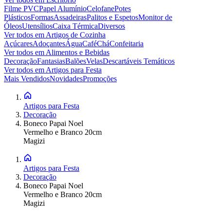
Filme PVC
Papel Alumínio
Celofane
Potes
Plásticos
Formas
Assadeiras
Palitos e Espetos
Monitor de
Óleos
Utensílios
Caixa Térmica
Diversos
Ver todos em
Artigos de Cozinha
Açúcares
Adoçantes
Água
Café
Chá
Confeitaria
Ver todos em
Alimentos e Bebidas
Decoração
Fantasias
Balões
Velas
Descartáveis Temáticos
Ver todos em
Artigos para Festa
Mais Vendidos
Novidades
Promoções
Artigos para Festa
Decoração
Boneco Papai Noel
Vermelho e Branco 20cm
Magizi
Artigos para Festa
Decoração
Boneco Papai Noel
Vermelho e Branco 20cm
Magizi