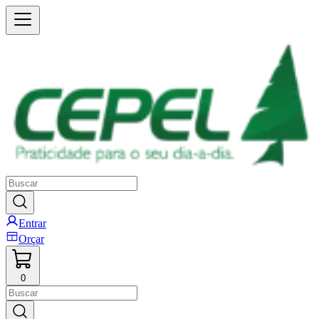
Entrar
Orçar
0