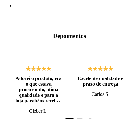
Depoimentos
Adorei o produto, era
Excelente qualidade e
o que estava
prazo de entrega
procurando, ótima
Carlos S.
qualidade e para a
loja parabéns recebi o
produto antes do
Cleber L.
prazo, super bem
embalado.