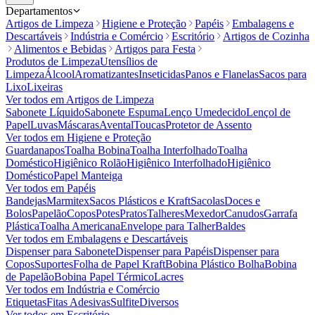
Departamentos
Artigos de Limpeza
Higiene e Proteção
Papéis
Embalagens e
Descartáveis
Indústria e Comércio
Escritório
Artigos de Cozinha
Alimentos e Bebidas
Artigos para Festa
Produtos de Limpeza
Utensílios de
Limpeza
Álcool
Aromatizantes
Inseticidas
Panos e Flanelas
Sacos para
Lixo
Lixeiras
Ver todos em
Artigos de Limpeza
Sabonete Líquido
Sabonete Espuma
Lenço Umedecido
Lençol de
Papel
Luvas
Máscaras
Avental
Toucas
Protetor de Assento
Ver todos em
Higiene e Proteção
Guardanapos
Toalha Bobina
Toalha Interfolhado
Toalha
Doméstico
Higiênico Rolão
Higiênico Interfolhado
Higiênico
Doméstico
Papel Manteiga
Ver todos em
Papéis
Bandejas
Marmitex
Sacos Plásticos e Kraft
Sacolas
Doces e
Bolos
Papelão
Copos
Potes
Pratos
Talheres
Mexedor
Canudos
Garrafa
Plástica
Toalha Americana
Envelope para Talher
Baldes
Ver todos em
Embalagens e Descartáveis
Dispenser para Sabonete
Dispenser para Papéis
Dispenser para
Copos
Suportes
Folha de Papel Kraft
Bobina Plástico Bolha
Bobina
de Papelão
Bobina Papel Térmico
Lacres
Ver todos em
Indústria e Comércio
Etiquetas
Fitas Adesivas
Sulfite
Diversos
Ver todos em
Escritório