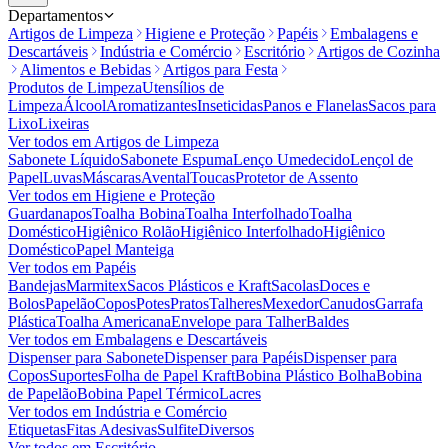
Departamentos
Artigos de Limpeza
Higiene e Proteção
Papéis
Embalagens e
Descartáveis
Indústria e Comércio
Escritório
Artigos de Cozinha
Alimentos e Bebidas
Artigos para Festa
Produtos de Limpeza
Utensílios de
Limpeza
Álcool
Aromatizantes
Inseticidas
Panos e Flanelas
Sacos para
Lixo
Lixeiras
Ver todos em
Artigos de Limpeza
Sabonete Líquido
Sabonete Espuma
Lenço Umedecido
Lençol de
Papel
Luvas
Máscaras
Avental
Toucas
Protetor de Assento
Ver todos em
Higiene e Proteção
Guardanapos
Toalha Bobina
Toalha Interfolhado
Toalha
Doméstico
Higiênico Rolão
Higiênico Interfolhado
Higiênico
Doméstico
Papel Manteiga
Ver todos em
Papéis
Bandejas
Marmitex
Sacos Plásticos e Kraft
Sacolas
Doces e
Bolos
Papelão
Copos
Potes
Pratos
Talheres
Mexedor
Canudos
Garrafa
Plástica
Toalha Americana
Envelope para Talher
Baldes
Ver todos em
Embalagens e Descartáveis
Dispenser para Sabonete
Dispenser para Papéis
Dispenser para
Copos
Suportes
Folha de Papel Kraft
Bobina Plástico Bolha
Bobina
de Papelão
Bobina Papel Térmico
Lacres
Ver todos em
Indústria e Comércio
Etiquetas
Fitas Adesivas
Sulfite
Diversos
Ver todos em
Escritório