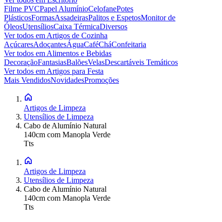
Filme PVC
Papel Alumínio
Celofane
Potes
Plásticos
Formas
Assadeiras
Palitos e Espetos
Monitor de
Óleos
Utensílios
Caixa Térmica
Diversos
Ver todos em
Artigos de Cozinha
Açúcares
Adoçantes
Água
Café
Chá
Confeitaria
Ver todos em
Alimentos e Bebidas
Decoração
Fantasias
Balões
Velas
Descartáveis Temáticos
Ver todos em
Artigos para Festa
Mais Vendidos
Novidades
Promoções
Artigos de Limpeza
Utensílios de Limpeza
Cabo de Alumínio Natural
140cm com Manopla Verde
Tts
Artigos de Limpeza
Utensílios de Limpeza
Cabo de Alumínio Natural
140cm com Manopla Verde
Tts