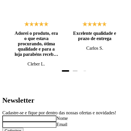
Adorei o produto, era
Excelente qualidade e
o que estava
prazo de entrega
procurando, ótima
Carlos S.
qualidade e para a
loja parabéns recebi o
produto antes do
Cleber L.
prazo, super bem
embalado.
Newsletter
Cadastre-se e fique por dentro das nossas ofertas e novidades!
Nome
Email
Cadastrar