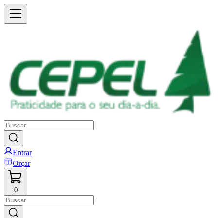
Entrar
Orçar
0