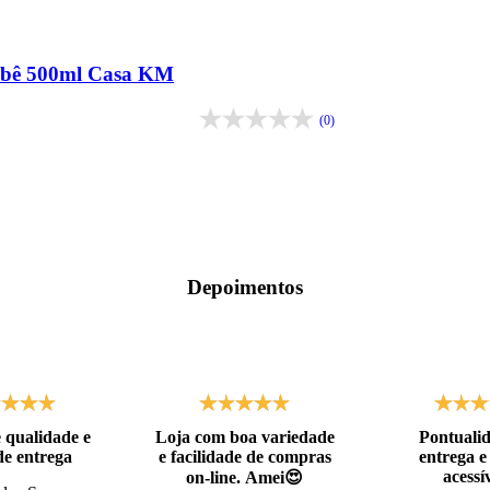
ebê 500ml Casa KM
(0)
Depoimentos
 qualidade e
Loja com boa variedade
Pontuali
de entrega
e facilidade de compras
entrega e
acessív
on-line. Amei😍