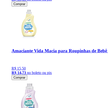
Comprar
Amaciante Vida Macia para Roupinhas de Beb
R$ 15,50
R$ 14,73
no boleto ou pix
Comprar