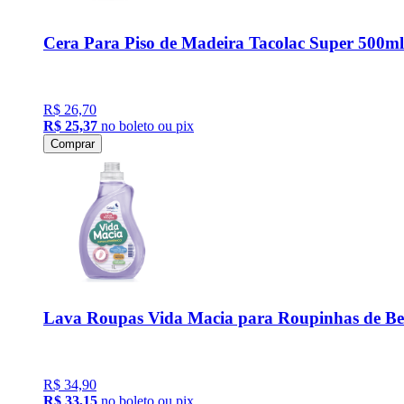
Cera Para Piso de Madeira Tacolac Super 500ml
R$ 26,70
R$ 25,37
no boleto ou pix
Comprar
Lava Roupas Vida Macia para Roupinhas de B
R$ 34,90
R$ 33,15
no boleto ou pix