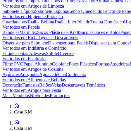
Produtos de Limpeza
Utensílios de Limpeza
Álcool
Aromatizantes
Inset
Ver todos em
Artigos de Limpeza
Sabonete Líquido
Sabonete Espuma
Lenço Umedecido
Lençol de Pape
Ver todos em
Higiene e Proteção
Guardanapos
Toalha Bobina
Toalha Interfolhado
Toalha Doméstico
Hig
Ver todos em
Papéis
Bandejas
Marmitex
Sacos Plásticos e Kraft
Sacolas
Doces e Bolos
Papel
Ver todos em
Embalagens e Descartáveis
Dispenser para Sabonete
Dispenser para Papéis
Dispenser para Copos
Ver todos em
Indústria e Comércio
Etiquetas
Fitas Adesivas
Sulfite
Diversos
Ver todos em
Escritório
Filme PVC
Papel Alumínio
Celofane
Potes Plásticos
Formas
Assadeiras
Ver todos em
Artigos de Cozinha
Açúcares
Adoçantes
Água
Café
Chá
Confeitaria
Ver todos em
Alimentos e Bebidas
Decoração
Fantasias
Balões
Velas
Descartáveis Temáticos
Ver todos em
Artigos para Festa
Mais Vendidos
Novidades
Promoções
Casa KM
Casa KM