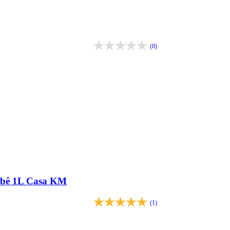
(0)
ebê 1L Casa KM
(1)