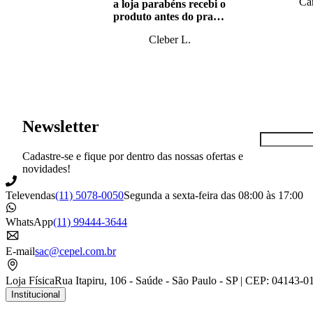
Car
a loja parabéns recebi o
produto antes do prazo,
super bem embalado.
Cleber L.
Newsletter
Cadastre-se e fique por dentro das nossas ofertas e
novidades!
Televendas
(11) 5078-0050
Segunda a sexta-feira das 08:00 às 17:00
WhatsApp
(11) 99444-3644
E-mail
sac@cepel.com.br
Loja Física
Rua Itapiru, 106 - Saúde - São Paulo - SP | CEP: 04143-0
Institucional