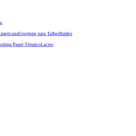
a
Americana
Envelope para Talher
Baldes
obina Papel Térmico
Lacres