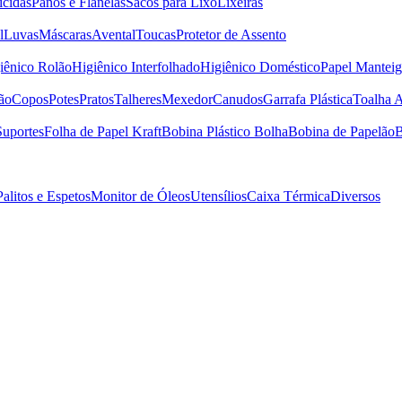
icidas
Panos e Flanelas
Sacos para Lixo
Lixeiras
l
Luvas
Máscaras
Avental
Toucas
Protetor de Assento
iênico Rolão
Higiênico Interfolhado
Higiênico Doméstico
Papel Manteig
ão
Copos
Potes
Pratos
Talheres
Mexedor
Canudos
Garrafa Plástica
Toalha 
Suportes
Folha de Papel Kraft
Bobina Plástico Bolha
Bobina de Papelão
B
Palitos e Espetos
Monitor de Óleos
Utensílios
Caixa Térmica
Diversos