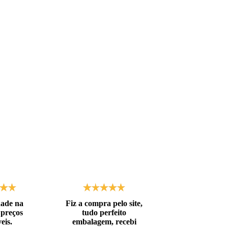
dade na
Fiz a compra pelo site,
Embalagens de
 preços
tudo perfeito
qualidade! At
eis.
embalagem, recebi
as expectat