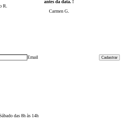
antes da data. !
o R.
Natã L.
Carmen G.
Email
Cadastrar
 Sábado das 8h às 14h