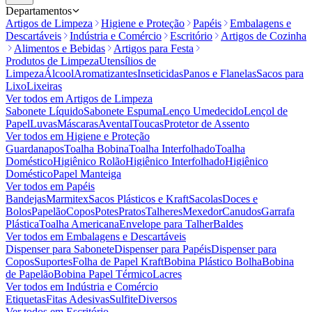
Departamentos
Artigos de Limpeza
Higiene e Proteção
Papéis
Embalagens e
Descartáveis
Indústria e Comércio
Escritório
Artigos de Cozinha
Alimentos e Bebidas
Artigos para Festa
Produtos de Limpeza
Utensílios de
Limpeza
Álcool
Aromatizantes
Inseticidas
Panos e Flanelas
Sacos para
Lixo
Lixeiras
Ver todos em
Artigos de Limpeza
Sabonete Líquido
Sabonete Espuma
Lenço Umedecido
Lençol de
Papel
Luvas
Máscaras
Avental
Toucas
Protetor de Assento
Ver todos em
Higiene e Proteção
Guardanapos
Toalha Bobina
Toalha Interfolhado
Toalha
Doméstico
Higiênico Rolão
Higiênico Interfolhado
Higiênico
Doméstico
Papel Manteiga
Ver todos em
Papéis
Bandejas
Marmitex
Sacos Plásticos e Kraft
Sacolas
Doces e
Bolos
Papelão
Copos
Potes
Pratos
Talheres
Mexedor
Canudos
Garrafa
Plástica
Toalha Americana
Envelope para Talher
Baldes
Ver todos em
Embalagens e Descartáveis
Dispenser para Sabonete
Dispenser para Papéis
Dispenser para
Copos
Suportes
Folha de Papel Kraft
Bobina Plástico Bolha
Bobina
de Papelão
Bobina Papel Térmico
Lacres
Ver todos em
Indústria e Comércio
Etiquetas
Fitas Adesivas
Sulfite
Diversos
Ver todos em
Escritório