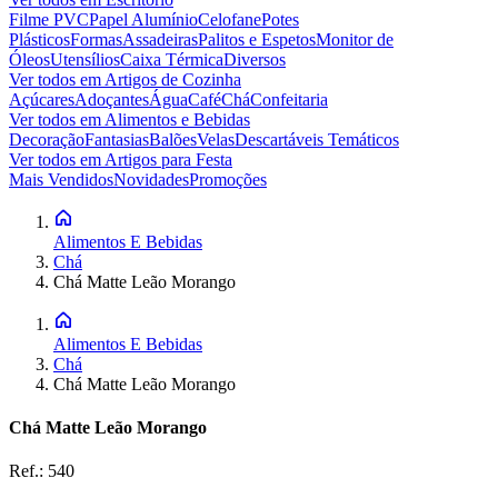
Filme PVC
Papel Alumínio
Celofane
Potes
Plásticos
Formas
Assadeiras
Palitos e Espetos
Monitor de
Óleos
Utensílios
Caixa Térmica
Diversos
Ver todos em
Artigos de Cozinha
Açúcares
Adoçantes
Água
Café
Chá
Confeitaria
Ver todos em
Alimentos e Bebidas
Decoração
Fantasias
Balões
Velas
Descartáveis Temáticos
Ver todos em
Artigos para Festa
Mais Vendidos
Novidades
Promoções
Alimentos E Bebidas
Chá
Chá Matte Leão Morango
Alimentos E Bebidas
Chá
Chá Matte Leão Morango
Chá Matte Leão Morango
Ref.:
540