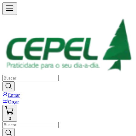
Entrar
Orçar
0