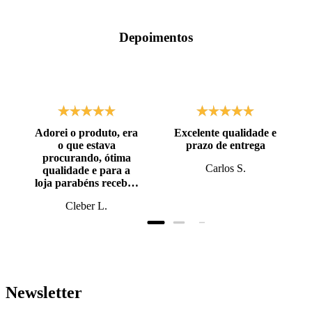
Depoimentos
Adorei o produto, era
Excelente qualidade e
o que estava
prazo de entrega
procurando, ótima
Carlos S.
qualidade e para a
loja parabéns recebi o
produto antes do
Cleber L.
prazo, super bem
embalado.
Newsletter