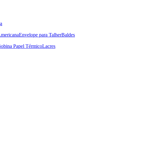
a
Americana
Envelope para Talher
Baldes
obina Papel Térmico
Lacres