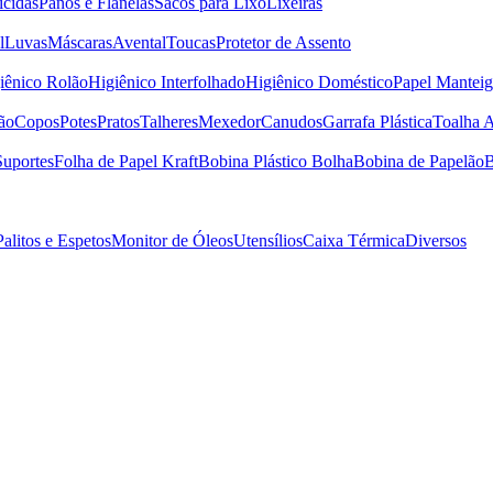
icidas
Panos e Flanelas
Sacos para Lixo
Lixeiras
l
Luvas
Máscaras
Avental
Toucas
Protetor de Assento
iênico Rolão
Higiênico Interfolhado
Higiênico Doméstico
Papel Manteig
ão
Copos
Potes
Pratos
Talheres
Mexedor
Canudos
Garrafa Plástica
Toalha 
Suportes
Folha de Papel Kraft
Bobina Plástico Bolha
Bobina de Papelão
B
Palitos e Espetos
Monitor de Óleos
Utensílios
Caixa Térmica
Diversos