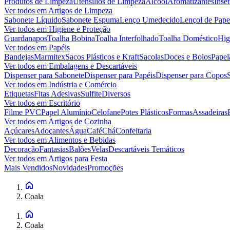
Produtos de Limpeza
Utensílios de Limpeza
Álcool
Aromatizantes
Inset
Ver todos em
Artigos de Limpeza
Sabonete Líquido
Sabonete Espuma
Lenço Umedecido
Lençol de Pape
Ver todos em
Higiene e Proteção
Guardanapos
Toalha Bobina
Toalha Interfolhado
Toalha Doméstico
Hig
Ver todos em
Papéis
Bandejas
Marmitex
Sacos Plásticos e Kraft
Sacolas
Doces e Bolos
Papel
Ver todos em
Embalagens e Descartáveis
Dispenser para Sabonete
Dispenser para Papéis
Dispenser para Copos
Ver todos em
Indústria e Comércio
Etiquetas
Fitas Adesivas
Sulfite
Diversos
Ver todos em
Escritório
Filme PVC
Papel Alumínio
Celofane
Potes Plásticos
Formas
Assadeiras
Ver todos em
Artigos de Cozinha
Açúcares
Adoçantes
Água
Café
Chá
Confeitaria
Ver todos em
Alimentos e Bebidas
Decoração
Fantasias
Balões
Velas
Descartáveis Temáticos
Ver todos em
Artigos para Festa
Mais Vendidos
Novidades
Promoções
Coala
Coala