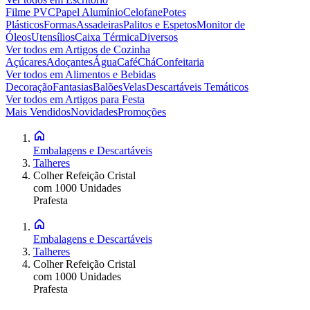
Filme PVC
Papel Alumínio
Celofane
Potes
Plásticos
Formas
Assadeiras
Palitos e Espetos
Monitor de
Óleos
Utensílios
Caixa Térmica
Diversos
Ver todos em
Artigos de Cozinha
Açúcares
Adoçantes
Água
Café
Chá
Confeitaria
Ver todos em
Alimentos e Bebidas
Decoração
Fantasias
Balões
Velas
Descartáveis Temáticos
Ver todos em
Artigos para Festa
Mais Vendidos
Novidades
Promoções
Embalagens e Descartáveis
Talheres
Colher Refeição Cristal
com 1000 Unidades
Prafesta
Embalagens e Descartáveis
Talheres
Colher Refeição Cristal
com 1000 Unidades
Prafesta