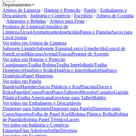
Departamentos
Artigos de Limpeza
Higiene e Proteção
Papéis
Embalagens e
Descartáveis
Indústria e Comércio
Escritório
Artigos de Cozinha
Alimentos e Bebidas
Artigos para Festa
Produtos de Limpeza
Utensílios de
Limpeza
Álcool
Aromatizantes
Inseticidas
Panos e Flanelas
Sacos para
Lixo
Lixeiras
Ver todos em
Artigos de Limpeza
Sabonete Líquido
Sabonete Espuma
Lenço Umedecido
Lençol de
Papel
Luvas
Máscaras
Avental
Toucas
Protetor de Assento
Ver todos em
Higiene e Proteção
Guardanapos
Toalha Bobina
Toalha Interfolhado
Toalha
Doméstico
Higiênico Rolão
Higiênico Interfolhado
Higiênico
Doméstico
Papel Manteiga
Ver todos em
Papéis
Bandejas
Marmitex
Sacos Plásticos e Kraft
Sacolas
Doces e
Bolos
Papelão
Copos
Potes
Pratos
Talheres
Mexedor
Canudos
Garrafa
Plástica
Toalha Americana
Envelope para Talher
Baldes
Ver todos em
Embalagens e Descartáveis
Dispenser para Sabonete
Dispenser para Papéis
Dispenser para
Copos
Suportes
Folha de Papel Kraft
Bobina Plástico Bolha
Bobina
de Papelão
Bobina Papel Térmico
Lacres
Ver todos em
Indústria e Comércio
Etiquetas
Fitas Adesivas
Sulfite
Diversos
Ver todos em
Escritório