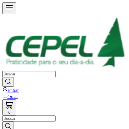
Entrar
Orçar
0