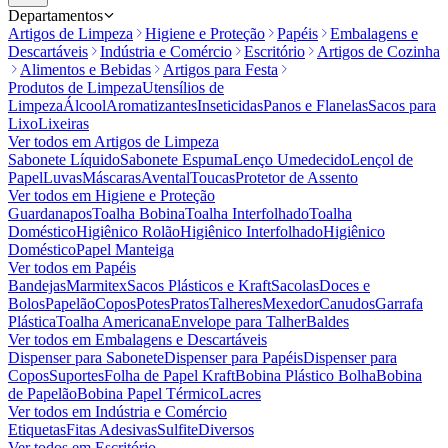
Departamentos
Artigos de Limpeza
Higiene e Proteção
Papéis
Embalagens e
Descartáveis
Indústria e Comércio
Escritório
Artigos de Cozinha
Alimentos e Bebidas
Artigos para Festa
Produtos de Limpeza
Utensílios de
Limpeza
Álcool
Aromatizantes
Inseticidas
Panos e Flanelas
Sacos para
Lixo
Lixeiras
Ver todos em
Artigos de Limpeza
Sabonete Líquido
Sabonete Espuma
Lenço Umedecido
Lençol de
Papel
Luvas
Máscaras
Avental
Toucas
Protetor de Assento
Ver todos em
Higiene e Proteção
Guardanapos
Toalha Bobina
Toalha Interfolhado
Toalha
Doméstico
Higiênico Rolão
Higiênico Interfolhado
Higiênico
Doméstico
Papel Manteiga
Ver todos em
Papéis
Bandejas
Marmitex
Sacos Plásticos e Kraft
Sacolas
Doces e
Bolos
Papelão
Copos
Potes
Pratos
Talheres
Mexedor
Canudos
Garrafa
Plástica
Toalha Americana
Envelope para Talher
Baldes
Ver todos em
Embalagens e Descartáveis
Dispenser para Sabonete
Dispenser para Papéis
Dispenser para
Copos
Suportes
Folha de Papel Kraft
Bobina Plástico Bolha
Bobina
de Papelão
Bobina Papel Térmico
Lacres
Ver todos em
Indústria e Comércio
Etiquetas
Fitas Adesivas
Sulfite
Diversos
Ver todos em
Escritório