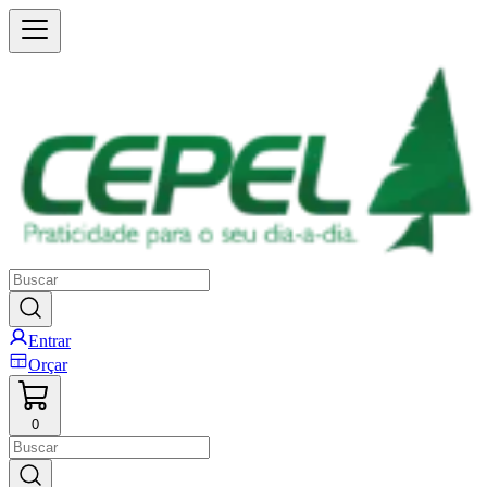
Entrar
Orçar
0