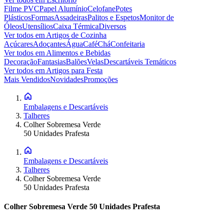
Filme PVC
Papel Alumínio
Celofane
Potes
Plásticos
Formas
Assadeiras
Palitos e Espetos
Monitor de
Óleos
Utensílios
Caixa Térmica
Diversos
Ver todos em
Artigos de Cozinha
Açúcares
Adoçantes
Água
Café
Chá
Confeitaria
Ver todos em
Alimentos e Bebidas
Decoração
Fantasias
Balões
Velas
Descartáveis Temáticos
Ver todos em
Artigos para Festa
Mais Vendidos
Novidades
Promoções
Embalagens e Descartáveis
Talheres
Colher Sobremesa Verde
50 Unidades Prafesta
Embalagens e Descartáveis
Talheres
Colher Sobremesa Verde
50 Unidades Prafesta
Colher Sobremesa Verde 50 Unidades Prafesta