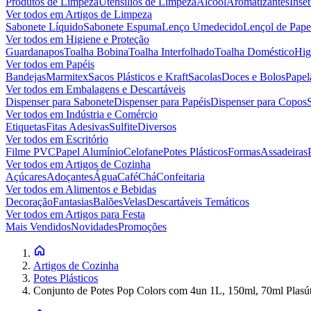
Produtos de Limpeza
Utensílios de Limpeza
Álcool
Aromatizantes
Inset
Ver todos em
Artigos de Limpeza
Sabonete Líquido
Sabonete Espuma
Lenço Umedecido
Lençol de Pape
Ver todos em
Higiene e Proteção
Guardanapos
Toalha Bobina
Toalha Interfolhado
Toalha Doméstico
Hig
Ver todos em
Papéis
Bandejas
Marmitex
Sacos Plásticos e Kraft
Sacolas
Doces e Bolos
Papel
Ver todos em
Embalagens e Descartáveis
Dispenser para Sabonete
Dispenser para Papéis
Dispenser para Copos
Ver todos em
Indústria e Comércio
Etiquetas
Fitas Adesivas
Sulfite
Diversos
Ver todos em
Escritório
Filme PVC
Papel Alumínio
Celofane
Potes Plásticos
Formas
Assadeiras
Ver todos em
Artigos de Cozinha
Açúcares
Adoçantes
Água
Café
Chá
Confeitaria
Ver todos em
Alimentos e Bebidas
Decoração
Fantasias
Balões
Velas
Descartáveis Temáticos
Ver todos em
Artigos para Festa
Mais Vendidos
Novidades
Promoções
Artigos de Cozinha
Potes Plásticos
Conjunto de Potes Pop Colors com 4un 1L, 150ml, 70ml Plasút