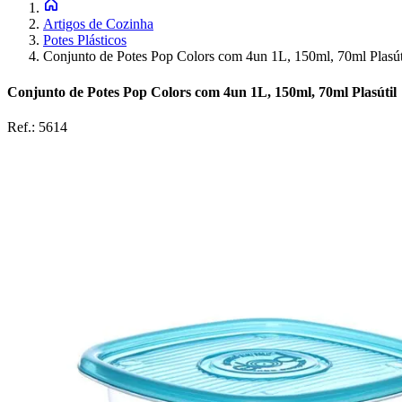
Artigos de Cozinha
Potes Plásticos
Conjunto de Potes Pop Colors com 4un 1L, 150ml, 70ml Plasút
Conjunto de Potes Pop Colors com 4un 1L, 150ml, 70ml Plasútil
Ref.:
5614