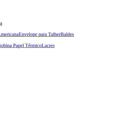
a
Americana
Envelope para Talher
Baldes
obina Papel Térmico
Lacres