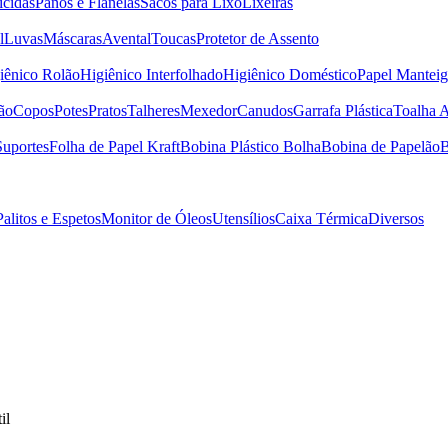
icidas
Panos e Flanelas
Sacos para Lixo
Lixeiras
l
Luvas
Máscaras
Avental
Toucas
Protetor de Assento
iênico Rolão
Higiênico Interfolhado
Higiênico Doméstico
Papel Manteig
ão
Copos
Potes
Pratos
Talheres
Mexedor
Canudos
Garrafa Plástica
Toalha 
Suportes
Folha de Papel Kraft
Bobina Plástico Bolha
Bobina de Papelão
B
Palitos e Espetos
Monitor de Óleos
Utensílios
Caixa Térmica
Diversos
il