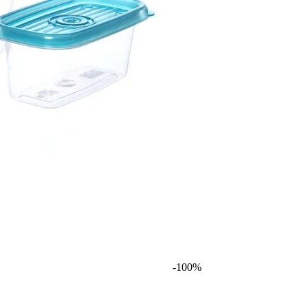
-
100
%