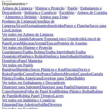
Departamentos
Artigos de Limpeza
Higiene e Proteção
Papéis
Embalagens e
Descartáveis
Indústria e Comércio
Escritório
Artigos de Cozinha
Alimentos e Bebidas
Artigos para Festa
Produtos de Limpeza
Utensílios de
Limpeza
Álcool
Aromatizantes
Inseticidas
Panos e Flanelas
Sacos para
Lixo
Lixeiras
Ver todos em
Artigos de Limpeza
Sabonete Líquido
Sabonete Espuma
Lenço Umedecido
Lençol de
Papel
Luvas
Máscaras
Avental
Toucas
Protetor de Assento
Ver todos em
Higiene e Proteção
Guardanapos
Toalha Bobina
Toalha Interfolhado
Toalha
Doméstico
Higiênico Rolão
Higiênico Interfolhado
Higiênico
Doméstico
Papel Manteiga
Ver todos em
Papéis
Bandejas
Marmitex
Sacos Plásticos e Kraft
Sacolas
Doces e
Bolos
Papelão
Copos
Potes
Pratos
Talheres
Mexedor
Canudos
Garrafa
Plástica
Toalha Americana
Envelope para Talher
Baldes
Ver todos em
Embalagens e Descartáveis
Dispenser para Sabonete
Dispenser para Papéis
Dispenser para
Copos
Suportes
Folha de Papel Kraft
Bobina Plástico Bolha
Bobina
de Papelão
Bobina Papel Térmico
Lacres
Ver todos em
Indústria e Comércio
Etiquetas
Fitas Adesivas
Sulfite
Diversos
Ver todos em
Escritório