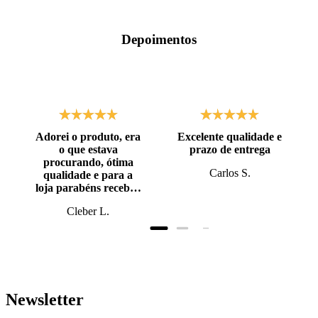
Depoimentos
Adorei o produto, era
Excelente qualidade e
o que estava
prazo de entrega
procurando, ótima
Carlos S.
qualidade e para a
loja parabéns recebi o
produto antes do
Cleber L.
prazo, super bem
embalado.
Newsletter