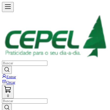
Entrar
Orçar
0