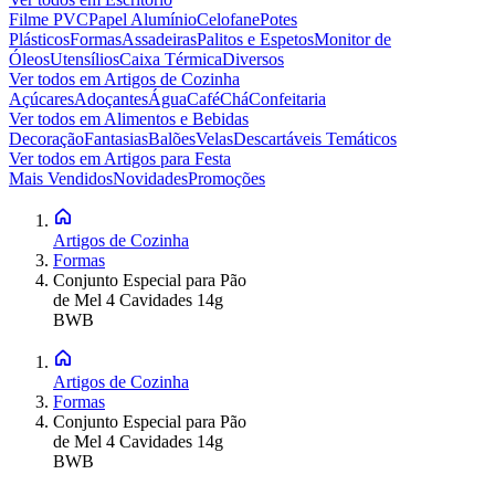
Filme PVC
Papel Alumínio
Celofane
Potes
Plásticos
Formas
Assadeiras
Palitos e Espetos
Monitor de
Óleos
Utensílios
Caixa Térmica
Diversos
Ver todos em
Artigos de Cozinha
Açúcares
Adoçantes
Água
Café
Chá
Confeitaria
Ver todos em
Alimentos e Bebidas
Decoração
Fantasias
Balões
Velas
Descartáveis Temáticos
Ver todos em
Artigos para Festa
Mais Vendidos
Novidades
Promoções
Artigos de Cozinha
Formas
Conjunto Especial para Pão
de Mel 4 Cavidades 14g
BWB
Artigos de Cozinha
Formas
Conjunto Especial para Pão
de Mel 4 Cavidades 14g
BWB