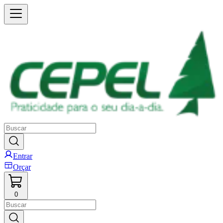
Entrar
Orçar
0