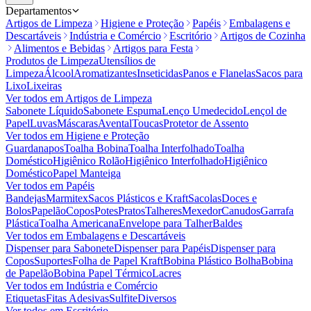
Departamentos
Artigos de Limpeza
Higiene e Proteção
Papéis
Embalagens e
Descartáveis
Indústria e Comércio
Escritório
Artigos de Cozinha
Alimentos e Bebidas
Artigos para Festa
Produtos de Limpeza
Utensílios de
Limpeza
Álcool
Aromatizantes
Inseticidas
Panos e Flanelas
Sacos para
Lixo
Lixeiras
Ver todos em
Artigos de Limpeza
Sabonete Líquido
Sabonete Espuma
Lenço Umedecido
Lençol de
Papel
Luvas
Máscaras
Avental
Toucas
Protetor de Assento
Ver todos em
Higiene e Proteção
Guardanapos
Toalha Bobina
Toalha Interfolhado
Toalha
Doméstico
Higiênico Rolão
Higiênico Interfolhado
Higiênico
Doméstico
Papel Manteiga
Ver todos em
Papéis
Bandejas
Marmitex
Sacos Plásticos e Kraft
Sacolas
Doces e
Bolos
Papelão
Copos
Potes
Pratos
Talheres
Mexedor
Canudos
Garrafa
Plástica
Toalha Americana
Envelope para Talher
Baldes
Ver todos em
Embalagens e Descartáveis
Dispenser para Sabonete
Dispenser para Papéis
Dispenser para
Copos
Suportes
Folha de Papel Kraft
Bobina Plástico Bolha
Bobina
de Papelão
Bobina Papel Térmico
Lacres
Ver todos em
Indústria e Comércio
Etiquetas
Fitas Adesivas
Sulfite
Diversos
Ver todos em
Escritório