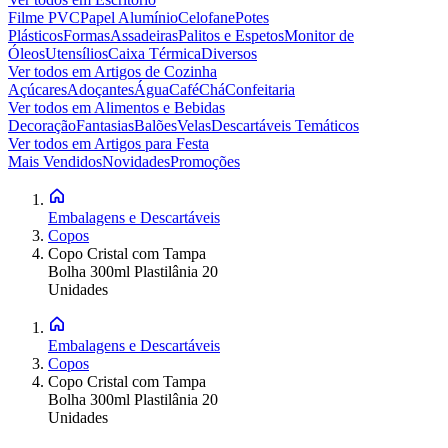
Filme PVC
Papel Alumínio
Celofane
Potes
Plásticos
Formas
Assadeiras
Palitos e Espetos
Monitor de
Óleos
Utensílios
Caixa Térmica
Diversos
Ver todos em
Artigos de Cozinha
Açúcares
Adoçantes
Água
Café
Chá
Confeitaria
Ver todos em
Alimentos e Bebidas
Decoração
Fantasias
Balões
Velas
Descartáveis Temáticos
Ver todos em
Artigos para Festa
Mais Vendidos
Novidades
Promoções
Embalagens e Descartáveis
Copos
Copo Cristal com Tampa
Bolha 300ml Plastilânia 20
Unidades
Embalagens e Descartáveis
Copos
Copo Cristal com Tampa
Bolha 300ml Plastilânia 20
Unidades