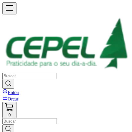
Entrar
Orçar
0