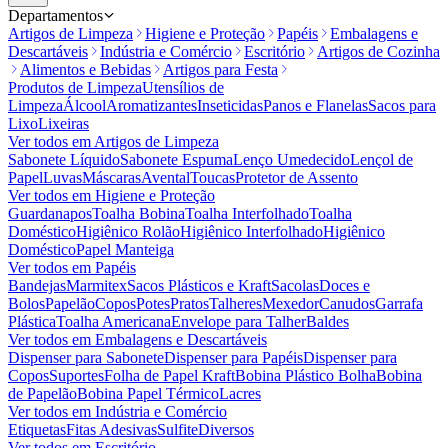
Departamentos
Artigos de Limpeza
Higiene e Proteção
Papéis
Embalagens e
Descartáveis
Indústria e Comércio
Escritório
Artigos de Cozinha
Alimentos e Bebidas
Artigos para Festa
Produtos de Limpeza
Utensílios de
Limpeza
Álcool
Aromatizantes
Inseticidas
Panos e Flanelas
Sacos para
Lixo
Lixeiras
Ver todos em
Artigos de Limpeza
Sabonete Líquido
Sabonete Espuma
Lenço Umedecido
Lençol de
Papel
Luvas
Máscaras
Avental
Toucas
Protetor de Assento
Ver todos em
Higiene e Proteção
Guardanapos
Toalha Bobina
Toalha Interfolhado
Toalha
Doméstico
Higiênico Rolão
Higiênico Interfolhado
Higiênico
Doméstico
Papel Manteiga
Ver todos em
Papéis
Bandejas
Marmitex
Sacos Plásticos e Kraft
Sacolas
Doces e
Bolos
Papelão
Copos
Potes
Pratos
Talheres
Mexedor
Canudos
Garrafa
Plástica
Toalha Americana
Envelope para Talher
Baldes
Ver todos em
Embalagens e Descartáveis
Dispenser para Sabonete
Dispenser para Papéis
Dispenser para
Copos
Suportes
Folha de Papel Kraft
Bobina Plástico Bolha
Bobina
de Papelão
Bobina Papel Térmico
Lacres
Ver todos em
Indústria e Comércio
Etiquetas
Fitas Adesivas
Sulfite
Diversos
Ver todos em
Escritório