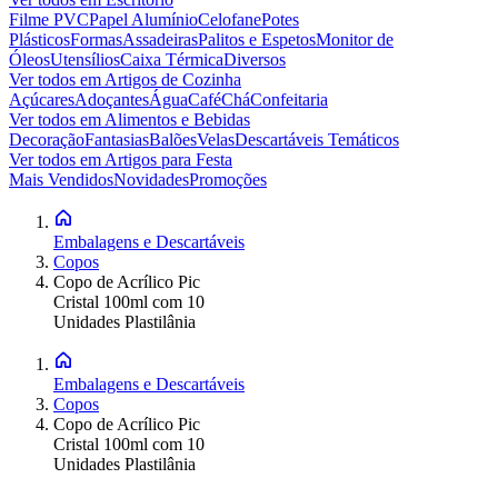
Filme PVC
Papel Alumínio
Celofane
Potes
Plásticos
Formas
Assadeiras
Palitos e Espetos
Monitor de
Óleos
Utensílios
Caixa Térmica
Diversos
Ver todos em
Artigos de Cozinha
Açúcares
Adoçantes
Água
Café
Chá
Confeitaria
Ver todos em
Alimentos e Bebidas
Decoração
Fantasias
Balões
Velas
Descartáveis Temáticos
Ver todos em
Artigos para Festa
Mais Vendidos
Novidades
Promoções
Embalagens e Descartáveis
Copos
Copo de Acrílico Pic
Cristal 100ml com 10
Unidades Plastilânia
Embalagens e Descartáveis
Copos
Copo de Acrílico Pic
Cristal 100ml com 10
Unidades Plastilânia