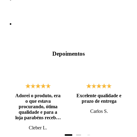
Depoimentos
Adorei o produto, era
Excelente qualidade e
o que estava
prazo de entrega
procurando, ótima
Carlos S.
qualidade e para a
loja parabéns recebi o
produto antes do
Cleber L.
prazo, super bem
embalado.