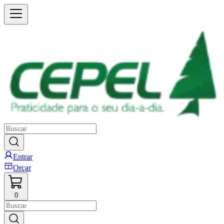
Entrar
Orçar
0