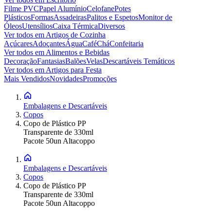
Filme PVC
Papel Alumínio
Celofane
Potes
Plásticos
Formas
Assadeiras
Palitos e Espetos
Monitor de
Óleos
Utensílios
Caixa Térmica
Diversos
Ver todos em
Artigos de Cozinha
Açúcares
Adoçantes
Água
Café
Chá
Confeitaria
Ver todos em
Alimentos e Bebidas
Decoração
Fantasias
Balões
Velas
Descartáveis Temáticos
Ver todos em
Artigos para Festa
Mais Vendidos
Novidades
Promoções
Embalagens e Descartáveis
Copos
Copo de Plástico PP
Transparente de 330ml
Pacote 50un Altacoppo
Embalagens e Descartáveis
Copos
Copo de Plástico PP
Transparente de 330ml
Pacote 50un Altacoppo