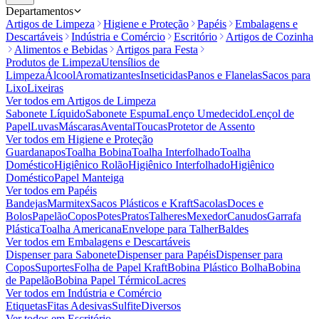
Departamentos
Artigos de Limpeza
Higiene e Proteção
Papéis
Embalagens e
Descartáveis
Indústria e Comércio
Escritório
Artigos de Cozinha
Alimentos e Bebidas
Artigos para Festa
Produtos de Limpeza
Utensílios de
Limpeza
Álcool
Aromatizantes
Inseticidas
Panos e Flanelas
Sacos para
Lixo
Lixeiras
Ver todos em
Artigos de Limpeza
Sabonete Líquido
Sabonete Espuma
Lenço Umedecido
Lençol de
Papel
Luvas
Máscaras
Avental
Toucas
Protetor de Assento
Ver todos em
Higiene e Proteção
Guardanapos
Toalha Bobina
Toalha Interfolhado
Toalha
Doméstico
Higiênico Rolão
Higiênico Interfolhado
Higiênico
Doméstico
Papel Manteiga
Ver todos em
Papéis
Bandejas
Marmitex
Sacos Plásticos e Kraft
Sacolas
Doces e
Bolos
Papelão
Copos
Potes
Pratos
Talheres
Mexedor
Canudos
Garrafa
Plástica
Toalha Americana
Envelope para Talher
Baldes
Ver todos em
Embalagens e Descartáveis
Dispenser para Sabonete
Dispenser para Papéis
Dispenser para
Copos
Suportes
Folha de Papel Kraft
Bobina Plástico Bolha
Bobina
de Papelão
Bobina Papel Térmico
Lacres
Ver todos em
Indústria e Comércio
Etiquetas
Fitas Adesivas
Sulfite
Diversos
Ver todos em
Escritório