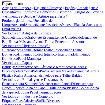
Departamentos
Artigos de Limpeza
Higiene e Proteção
Papéis
Embalagens e
Descartáveis
Indústria e Comércio
Escritório
Artigos de Cozinha
Alimentos e Bebidas
Artigos para Festa
Produtos de Limpeza
Utensílios de
Limpeza
Álcool
Aromatizantes
Inseticidas
Panos e Flanelas
Sacos para
Lixo
Lixeiras
Ver todos em
Artigos de Limpeza
Sabonete Líquido
Sabonete Espuma
Lenço Umedecido
Lençol de
Papel
Luvas
Máscaras
Avental
Toucas
Protetor de Assento
Ver todos em
Higiene e Proteção
Guardanapos
Toalha Bobina
Toalha Interfolhado
Toalha
Doméstico
Higiênico Rolão
Higiênico Interfolhado
Higiênico
Doméstico
Papel Manteiga
Ver todos em
Papéis
Bandejas
Marmitex
Sacos Plásticos e Kraft
Sacolas
Doces e
Bolos
Papelão
Copos
Potes
Pratos
Talheres
Mexedor
Canudos
Garrafa
Plástica
Toalha Americana
Envelope para Talher
Baldes
Ver todos em
Embalagens e Descartáveis
Dispenser para Sabonete
Dispenser para Papéis
Dispenser para
Copos
Suportes
Folha de Papel Kraft
Bobina Plástico Bolha
Bobina
de Papelão
Bobina Papel Térmico
Lacres
Ver todos em
Indústria e Comércio
Etiquetas
Fitas Adesivas
Sulfite
Diversos
Ver todos em
Escritório