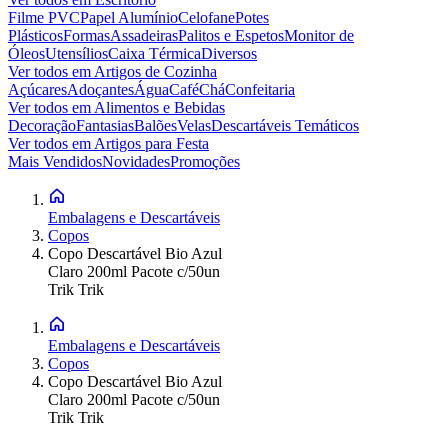
Filme PVC
Papel Alumínio
Celofane
Potes
Plásticos
Formas
Assadeiras
Palitos e Espetos
Monitor de
Óleos
Utensílios
Caixa Térmica
Diversos
Ver todos em
Artigos de Cozinha
Açúcares
Adoçantes
Água
Café
Chá
Confeitaria
Ver todos em
Alimentos e Bebidas
Decoração
Fantasias
Balões
Velas
Descartáveis Temáticos
Ver todos em
Artigos para Festa
Mais Vendidos
Novidades
Promoções
Embalagens e Descartáveis
Copos
Copo Descartável Bio Azul
Claro 200ml Pacote c/50un
Trik Trik
Embalagens e Descartáveis
Copos
Copo Descartável Bio Azul
Claro 200ml Pacote c/50un
Trik Trik