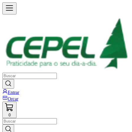
Entrar
Orçar
0