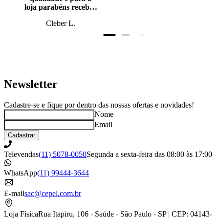
loja parabéns recebi o
produto antes do
Cleber L.
prazo, super bem
embalado.
Newsletter
Cadastre-se e fique por dentro das nossas ofertas e novidades!
Nome
Email
Cadastrar
Televendas
(11) 5078-0050
Segunda a sexta-feira das 08:00 às 17:00
WhatsApp
(11) 99444-3644
E-mail
sac@cepel.com.br
Loja Física
Rua Itapiru, 106 - Saúde - São Paulo - SP | CEP: 04143-