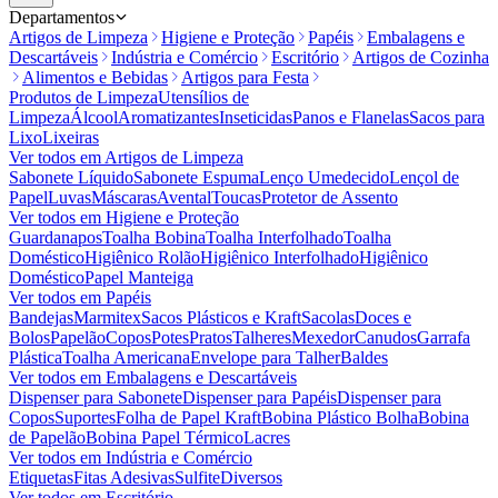
Departamentos
Artigos de Limpeza
Higiene e Proteção
Papéis
Embalagens e
Descartáveis
Indústria e Comércio
Escritório
Artigos de Cozinha
Alimentos e Bebidas
Artigos para Festa
Produtos de Limpeza
Utensílios de
Limpeza
Álcool
Aromatizantes
Inseticidas
Panos e Flanelas
Sacos para
Lixo
Lixeiras
Ver todos em
Artigos de Limpeza
Sabonete Líquido
Sabonete Espuma
Lenço Umedecido
Lençol de
Papel
Luvas
Máscaras
Avental
Toucas
Protetor de Assento
Ver todos em
Higiene e Proteção
Guardanapos
Toalha Bobina
Toalha Interfolhado
Toalha
Doméstico
Higiênico Rolão
Higiênico Interfolhado
Higiênico
Doméstico
Papel Manteiga
Ver todos em
Papéis
Bandejas
Marmitex
Sacos Plásticos e Kraft
Sacolas
Doces e
Bolos
Papelão
Copos
Potes
Pratos
Talheres
Mexedor
Canudos
Garrafa
Plástica
Toalha Americana
Envelope para Talher
Baldes
Ver todos em
Embalagens e Descartáveis
Dispenser para Sabonete
Dispenser para Papéis
Dispenser para
Copos
Suportes
Folha de Papel Kraft
Bobina Plástico Bolha
Bobina
de Papelão
Bobina Papel Térmico
Lacres
Ver todos em
Indústria e Comércio
Etiquetas
Fitas Adesivas
Sulfite
Diversos
Ver todos em
Escritório