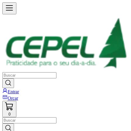
Entrar
Orçar
0