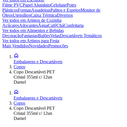
Filme PVC
Papel Alumínio
Celofane
Potes
Plásticos
Formas
Assadeiras
Palitos e Espetos
Monitor de
Óleos
Utensílios
Caixa Térmica
Diversos
Ver todos em
Artigos de Cozinha
Açúcares
Adoçantes
Água
Café
Chá
Confeitaria
Ver todos em
Alimentos e Bebidas
Decoração
Fantasias
Balões
Velas
Descartáveis Temáticos
Ver todos em
Artigos para Festa
Mais Vendidos
Novidades
Promoções
Embalagens e Descartáveis
Copos
Copo Descartável PET
Cristal 355ml c/ 12un
Darnel
Embalagens e Descartáveis
Copos
Copo Descartável PET
Cristal 355ml c/ 12un
Darnel