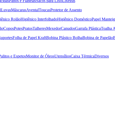
icidas
Panos e Flanelas
Sacos para Lixo
Lixeiras
l
Luvas
Máscaras
Avental
Toucas
Protetor de Assento
iênico Rolão
Higiênico Interfolhado
Higiênico Doméstico
Papel Manteig
ão
Copos
Potes
Pratos
Talheres
Mexedor
Canudos
Garrafa Plástica
Toalha 
Suportes
Folha de Papel Kraft
Bobina Plástico Bolha
Bobina de Papelão
B
Palitos e Espetos
Monitor de Óleos
Utensílios
Caixa Térmica
Diversos