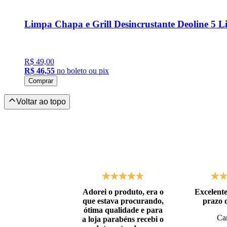
Limpa Chapa e Grill Desincrustante Deoline 5 Li
R$ 49,00
R$ 46,55
no boleto ou pix
Comprar
Adorei o produto, era o
Excelente
que estava procurando,
prazo 
ótima qualidade e para
Car
a loja parabéns recebi o