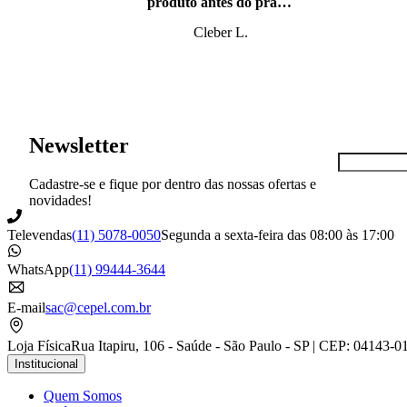
produto antes do prazo,
super bem embalado.
Cleber L.
Newsletter
Cadastre-se e fique por dentro das nossas ofertas e
novidades!
Televendas
(11) 5078-0050
Segunda a sexta-feira das 08:00 às 17:00
WhatsApp
(11) 99444-3644
E-mail
sac@cepel.com.br
Loja Física
Rua Itapiru, 106 - Saúde - São Paulo - SP | CEP: 04143-0
Institucional
Quem Somos