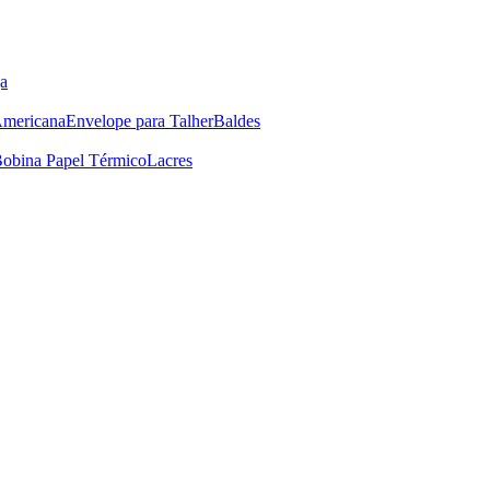
a
Americana
Envelope para Talher
Baldes
obina Papel Térmico
Lacres