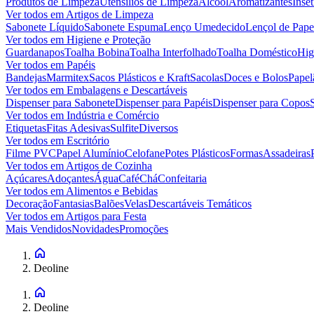
Produtos de Limpeza
Utensílios de Limpeza
Álcool
Aromatizantes
Inset
Ver todos em
Artigos de Limpeza
Sabonete Líquido
Sabonete Espuma
Lenço Umedecido
Lençol de Pape
Ver todos em
Higiene e Proteção
Guardanapos
Toalha Bobina
Toalha Interfolhado
Toalha Doméstico
Hig
Ver todos em
Papéis
Bandejas
Marmitex
Sacos Plásticos e Kraft
Sacolas
Doces e Bolos
Papel
Ver todos em
Embalagens e Descartáveis
Dispenser para Sabonete
Dispenser para Papéis
Dispenser para Copos
Ver todos em
Indústria e Comércio
Etiquetas
Fitas Adesivas
Sulfite
Diversos
Ver todos em
Escritório
Filme PVC
Papel Alumínio
Celofane
Potes Plásticos
Formas
Assadeiras
Ver todos em
Artigos de Cozinha
Açúcares
Adoçantes
Água
Café
Chá
Confeitaria
Ver todos em
Alimentos e Bebidas
Decoração
Fantasias
Balões
Velas
Descartáveis Temáticos
Ver todos em
Artigos para Festa
Mais Vendidos
Novidades
Promoções
Deoline
Deoline