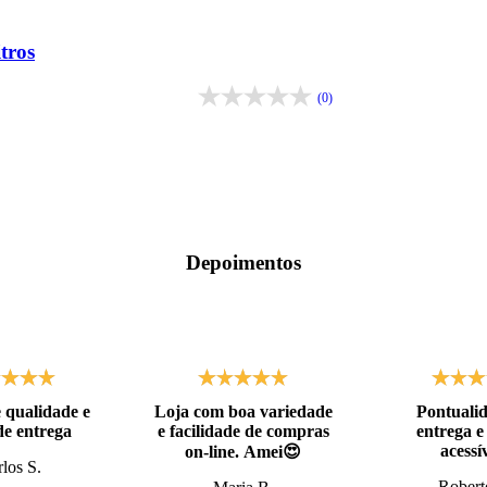
tros
(0)
Depoimentos
 qualidade e
Loja com boa variedade
Pontuali
de entrega
e facilidade de compras
entrega e
acessív
on-line. Amei😍
los S.
Robert