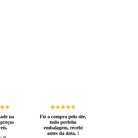
dade na
Fiz a compra pelo site,
Embalagens de
 preços
tudo perfeito
qualidade! At
eis.
embalagem, recebi
as expectat
antes da data. !
o R.
Natã L.