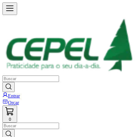
Entrar
Orçar
0