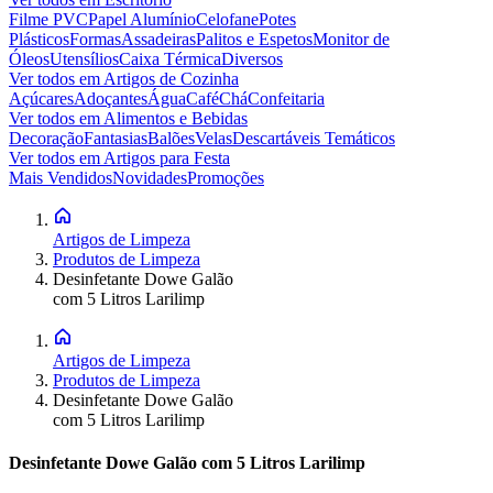
Filme PVC
Papel Alumínio
Celofane
Potes
Plásticos
Formas
Assadeiras
Palitos e Espetos
Monitor de
Óleos
Utensílios
Caixa Térmica
Diversos
Ver todos em
Artigos de Cozinha
Açúcares
Adoçantes
Água
Café
Chá
Confeitaria
Ver todos em
Alimentos e Bebidas
Decoração
Fantasias
Balões
Velas
Descartáveis Temáticos
Ver todos em
Artigos para Festa
Mais Vendidos
Novidades
Promoções
Artigos de Limpeza
Produtos de Limpeza
Desinfetante Dowe Galão
com 5 Litros Larilimp
Artigos de Limpeza
Produtos de Limpeza
Desinfetante Dowe Galão
com 5 Litros Larilimp
Desinfetante Dowe Galão com 5 Litros Larilimp