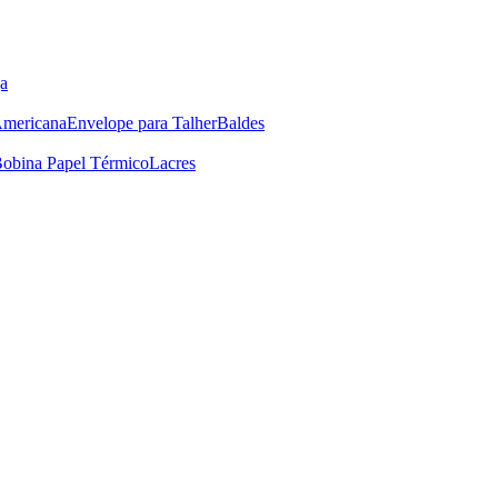
a
Americana
Envelope para Talher
Baldes
obina Papel Térmico
Lacres