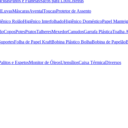
icidas
Panos e Flanelas
Sacos para Lixo
Lixeiras
l
Luvas
Máscaras
Avental
Toucas
Protetor de Assento
iênico Rolão
Higiênico Interfolhado
Higiênico Doméstico
Papel Manteig
ão
Copos
Potes
Pratos
Talheres
Mexedor
Canudos
Garrafa Plástica
Toalha 
Suportes
Folha de Papel Kraft
Bobina Plástico Bolha
Bobina de Papelão
B
Palitos e Espetos
Monitor de Óleos
Utensílios
Caixa Térmica
Diversos