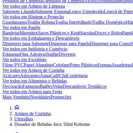
Produtos de Limpeza
Utensílios de Limpeza
Álcool
Aromatizantes
Inset
Ver todos em
Artigos de Limpeza
Sabonete Líquido
Sabonete Espuma
Lenço Umedecido
Lençol de Pape
Ver todos em
Higiene e Proteção
Guardanapos
Toalha Bobina
Toalha Interfolhado
Toalha Doméstico
Hig
Ver todos em
Papéis
Bandejas
Marmitex
Sacos Plásticos e Kraft
Sacolas
Doces e Bolos
Papel
Ver todos em
Embalagens e Descartáveis
Dispenser para Sabonete
Dispenser para Papéis
Dispenser para Copos
Ver todos em
Indústria e Comércio
Etiquetas
Fitas Adesivas
Sulfite
Diversos
Ver todos em
Escritório
Filme PVC
Papel Alumínio
Celofane
Potes Plásticos
Formas
Assadeiras
Ver todos em
Artigos de Cozinha
Açúcares
Adoçantes
Água
Café
Chá
Confeitaria
Ver todos em
Alimentos e Bebidas
Decoração
Fantasias
Balões
Velas
Descartáveis Temáticos
Ver todos em
Artigos para Festa
Mais Vendidos
Novidades
Promoções
Artigos de Cozinha
Utensílios
Dosador de Bebidas Inox 50ml Kehome