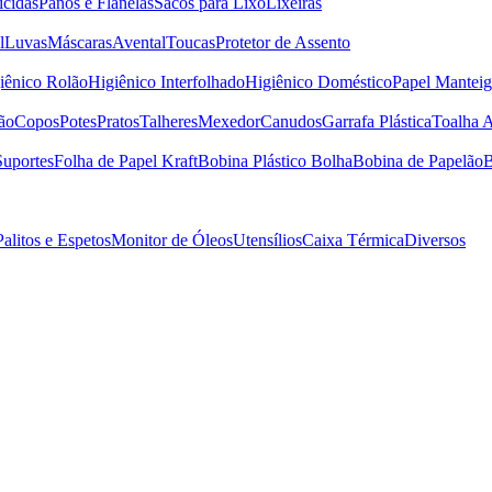
icidas
Panos e Flanelas
Sacos para Lixo
Lixeiras
l
Luvas
Máscaras
Avental
Toucas
Protetor de Assento
iênico Rolão
Higiênico Interfolhado
Higiênico Doméstico
Papel Manteig
ão
Copos
Potes
Pratos
Talheres
Mexedor
Canudos
Garrafa Plástica
Toalha 
Suportes
Folha de Papel Kraft
Bobina Plástico Bolha
Bobina de Papelão
B
Palitos e Espetos
Monitor de Óleos
Utensílios
Caixa Térmica
Diversos