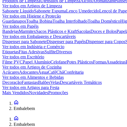
Produtos de Limpeza
Utensílios de Limpeza
Álcool
Aromatizantes
Inset
Ver todos em
Artigos de Limpeza
Sabonete Líquido
Sabonete Espuma
Lenço Umedecido
Lençol de Pape
Ver todos em
Higiene e Proteção
Guardanapos
Toalha Bobina
Toalha Interfolhado
Toalha Doméstico
Hig
Ver todos em
Papéis
Bandejas
Marmitex
Sacos Plásticos e Kraft
Sacolas
Doces e Bolos
Papel
Ver todos em
Embalagens e Descartáveis
Dispenser para Sabonete
Dispenser para Papéis
Dispenser para Copos
Ver todos em
Indústria e Comércio
Etiquetas
Fitas Adesivas
Sulfite
Diversos
Ver todos em
Escritório
Filme PVC
Papel Alumínio
Celofane
Potes Plásticos
Formas
Assadeiras
Ver todos em
Artigos de Cozinha
Açúcares
Adoçantes
Água
Café
Chá
Confeitaria
Ver todos em
Alimentos e Bebidas
Decoração
Fantasias
Balões
Velas
Descartáveis Temáticos
Ver todos em
Artigos para Festa
Mais Vendidos
Novidades
Promoções
Embalebem
Embalebem