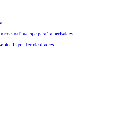
a
Americana
Envelope para Talher
Baldes
obina Papel Térmico
Lacres