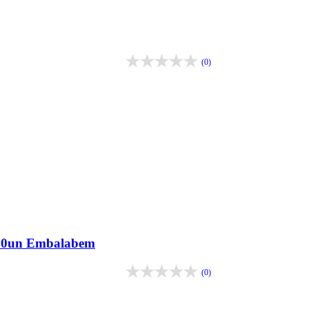
(0)
500un Embalabem
(0)