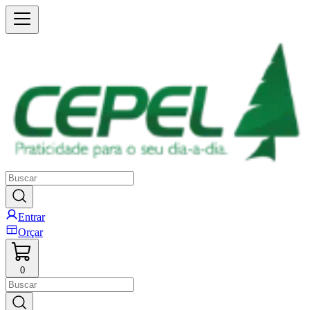
Entrar
Orçar
0