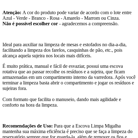
Atenção:
A cor do produto pode variar de acordo com o lote entre
Azul
-
Verde
- Branco -
Rosa
-
Amarelo
-
Marrom
ou Cinza.
Não é possível escolher cor
- agradecemos a compreensão.
Ideal para auxiliar na limpeza de mesas e estofados no dia-a-dia,
facilitando a limpeza dos farelos, casquinhas de pão, etc., pois
alcança aquela sujeira nos locais mais difíceis.
É muito prática, manual e fácil de esvaziar, possui uma escova
rotativa que ao passar recolhe os resíduos e a sujeira, que ficam
armazenadas em um compartimento interno da varredora. Após você
terminar a limpeza basta abrir o compartimento e jogar os resíduos e
sujeiras fora.
Com formato que facilita o manuseio, dando mais agilidade e
conforto na hora da limpeza.
Recomendações de Uso:
Para que a Escova Limpa Migalha
mantenha sua máxima eficiência é preciso que se faça a limpeza do
reservatório sempre que for guarda-la, além de remover os fios e