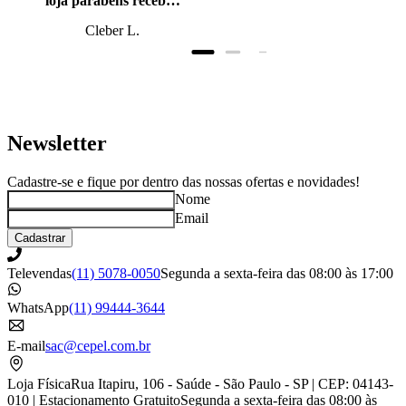
loja parabéns recebi o
produto antes do
Cleber L.
prazo, super bem
embalado.
Newsletter
Cadastre-se e fique por dentro das nossas ofertas e novidades!
Nome
Email
Cadastrar
Televendas
(11) 5078-0050
Segunda a sexta-feira das 08:00 às 17:00
WhatsApp
(11) 99444-3644
E-mail
sac@cepel.com.br
Loja Física
Rua Itapiru, 106 - Saúde - São Paulo - SP | CEP: 04143-
010 | Estacionamento Gratuito
Segunda a sexta-feira das 08:00 às