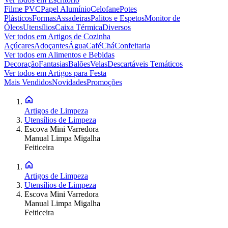
Filme PVC
Papel Alumínio
Celofane
Potes
Plásticos
Formas
Assadeiras
Palitos e Espetos
Monitor de
Óleos
Utensílios
Caixa Térmica
Diversos
Ver todos em
Artigos de Cozinha
Açúcares
Adoçantes
Água
Café
Chá
Confeitaria
Ver todos em
Alimentos e Bebidas
Decoração
Fantasias
Balões
Velas
Descartáveis Temáticos
Ver todos em
Artigos para Festa
Mais Vendidos
Novidades
Promoções
Artigos de Limpeza
Utensílios de Limpeza
Escova Mini Varredora
Manual Limpa Migalha
Feiticeira
Artigos de Limpeza
Utensílios de Limpeza
Escova Mini Varredora
Manual Limpa Migalha
Feiticeira