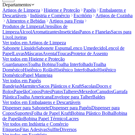
Departamentos
Artigos de Limpeza
Higiene e Proteção
Papéis
Embalagens e
Descartáveis
Indústria e Comércio
Escritório
Artigos de Cozinha
Alimentos e Bebidas
Artigos para Festa
Produtos de Limpeza
Utensílios de
Limpeza
Álcool
Aromatizantes
Inseticidas
Panos e Flanelas
Sacos para
Lixo
Lixeiras
Ver todos em
Artigos de Limpeza
Sabonete Líquido
Sabonete Espuma
Lenço Umedecido
Lençol de
Papel
Luvas
Máscaras
Avental
Toucas
Protetor de Assento
Ver todos em
Higiene e Proteção
Guardanapos
Toalha Bobina
Toalha Interfolhado
Toalha
Doméstico
Higiênico Rolão
Higiênico Interfolhado
Higiênico
Doméstico
Papel Manteiga
Ver todos em
Papéis
Bandejas
Marmitex
Sacos Plásticos e Kraft
Sacolas
Doces e
Bolos
Papelão
Copos
Potes
Pratos
Talheres
Mexedor
Canudos
Garrafa
Plástica
Toalha Americana
Envelope para Talher
Baldes
Ver todos em
Embalagens e Descartáveis
Dispenser para Sabonete
Dispenser para Papéis
Dispenser para
Copos
Suportes
Folha de Papel Kraft
Bobina Plástico Bolha
Bobina
de Papelão
Bobina Papel Térmico
Lacres
Ver todos em
Indústria e Comércio
Etiquetas
Fitas Adesivas
Sulfite
Diversos
Ver todos em
Escritório