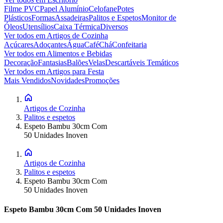
Filme PVC
Papel Alumínio
Celofane
Potes
Plásticos
Formas
Assadeiras
Palitos e Espetos
Monitor de
Óleos
Utensílios
Caixa Térmica
Diversos
Ver todos em
Artigos de Cozinha
Açúcares
Adoçantes
Água
Café
Chá
Confeitaria
Ver todos em
Alimentos e Bebidas
Decoração
Fantasias
Balões
Velas
Descartáveis Temáticos
Ver todos em
Artigos para Festa
Mais Vendidos
Novidades
Promoções
Artigos de Cozinha
Palitos e espetos
Espeto Bambu 30cm Com
50 Unidades Inoven
Artigos de Cozinha
Palitos e espetos
Espeto Bambu 30cm Com
50 Unidades Inoven
Espeto Bambu 30cm Com 50 Unidades Inoven