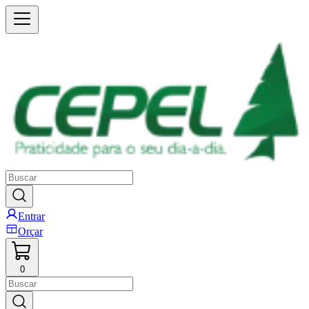
Entrar
Orçar
0