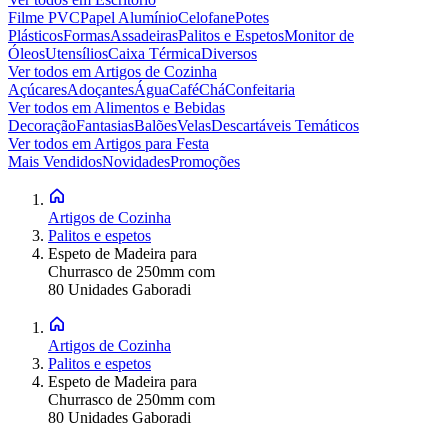
Filme PVC
Papel Alumínio
Celofane
Potes
Plásticos
Formas
Assadeiras
Palitos e Espetos
Monitor de
Óleos
Utensílios
Caixa Térmica
Diversos
Ver todos em
Artigos de Cozinha
Açúcares
Adoçantes
Água
Café
Chá
Confeitaria
Ver todos em
Alimentos e Bebidas
Decoração
Fantasias
Balões
Velas
Descartáveis Temáticos
Ver todos em
Artigos para Festa
Mais Vendidos
Novidades
Promoções
Artigos de Cozinha
Palitos e espetos
Espeto de Madeira para
Churrasco de 250mm com
80 Unidades Gaboradi
Artigos de Cozinha
Palitos e espetos
Espeto de Madeira para
Churrasco de 250mm com
80 Unidades Gaboradi