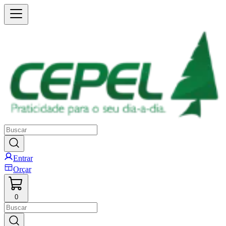
Entrar
Orçar
0