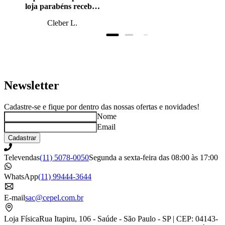
loja parabéns recebi o
produto antes do
Cleber L.
prazo, super bem
embalado.
Newsletter
Cadastre-se e fique por dentro das nossas ofertas e novidades!
Nome
Email
Cadastrar
Televendas
(11) 5078-0050
Segunda a sexta-feira das 08:00 às 17:00
WhatsApp
(11) 99444-3644
E-mail
sac@cepel.com.br
Loja Física
Rua Itapiru, 106 - Saúde - São Paulo - SP | CEP: 04143-