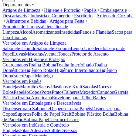
Departamentos
Artigos de Limpeza
Higiene e Proteção
Papéis
Embalagens e
Descartáveis
Indústria e Comércio
Escritório
Artigos de Cozinha
Alimentos e Bebidas
Artigos para Festa
Produtos de Limpeza
Utensílios de
Limpeza
Álcool
Aromatizantes
Inseticidas
Panos e Flanelas
Sacos para
Lixo
Lixeiras
Ver todos em
Artigos de Limpeza
Sabonete Líquido
Sabonete Espuma
Lenço Umedecido
Lençol de
Papel
Luvas
Máscaras
Avental
Toucas
Protetor de Assento
Ver todos em
Higiene e Proteção
Guardanapos
Toalha Bobina
Toalha Interfolhado
Toalha
Doméstico
Higiênico Rolão
Higiênico Interfolhado
Higiênico
Doméstico
Papel Manteiga
Ver todos em
Papéis
Bandejas
Marmitex
Sacos Plásticos e Kraft
Sacolas
Doces e
Bolos
Papelão
Copos
Potes
Pratos
Talheres
Mexedor
Canudos
Garrafa
Plástica
Toalha Americana
Envelope para Talher
Baldes
Ver todos em
Embalagens e Descartáveis
Dispenser para Sabonete
Dispenser para Papéis
Dispenser para
Copos
Suportes
Folha de Papel Kraft
Bobina Plástico Bolha
Bobina
de Papelão
Bobina Papel Térmico
Lacres
Ver todos em
Indústria e Comércio
Etiquetas
Fitas Adesivas
Sulfite
Diversos
Ver todos em
Escritório