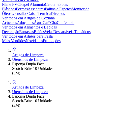
Filme PVC
Papel Alumínio
Celofane
Potes
Plásticos
Formas
Assadeiras
Palitos e Espetos
Monitor de
Óleos
Utensílios
Caixa Térmica
Diversos
Ver todos em
Artigos de Cozinha
Açúcares
Adoçantes
Água
Café
Chá
Confeitaria
Ver todos em
Alimentos e Bebidas
Decoração
Fantasias
Balões
Velas
Descartáveis Temáticos
Ver todos em
Artigos para Festa
Mais Vendidos
Novidades
Promoções
Artigos de Limpeza
Utensílios de Limpeza
Esponja Dupla Face
Scotch-Brite 10 Unidades
(3M)
Artigos de Limpeza
Utensílios de Limpeza
Esponja Dupla Face
Scotch-Brite 10 Unidades
(3M)