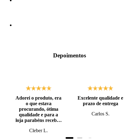
Depoimentos
Adorei o produto, era
Excelente qualidade e
o que estava
prazo de entrega
procurando, ótima
Carlos S.
qualidade e para a
loja parabéns recebi o
produto antes do
Cleber L.
prazo, super bem
embalado.