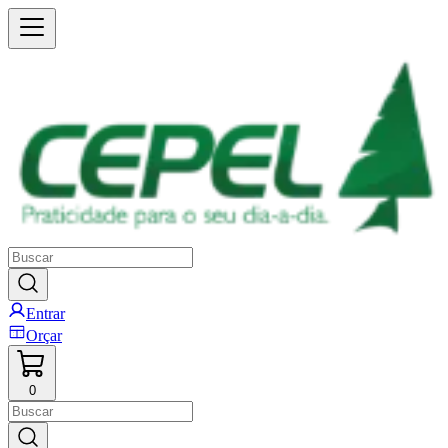
Entrar
Orçar
0