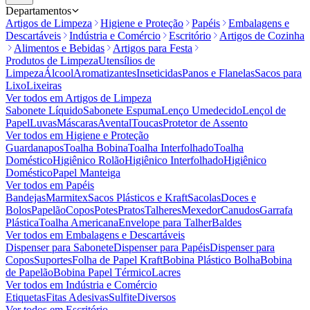
Departamentos
Artigos de Limpeza
Higiene e Proteção
Papéis
Embalagens e
Descartáveis
Indústria e Comércio
Escritório
Artigos de Cozinha
Alimentos e Bebidas
Artigos para Festa
Produtos de Limpeza
Utensílios de
Limpeza
Álcool
Aromatizantes
Inseticidas
Panos e Flanelas
Sacos para
Lixo
Lixeiras
Ver todos em
Artigos de Limpeza
Sabonete Líquido
Sabonete Espuma
Lenço Umedecido
Lençol de
Papel
Luvas
Máscaras
Avental
Toucas
Protetor de Assento
Ver todos em
Higiene e Proteção
Guardanapos
Toalha Bobina
Toalha Interfolhado
Toalha
Doméstico
Higiênico Rolão
Higiênico Interfolhado
Higiênico
Doméstico
Papel Manteiga
Ver todos em
Papéis
Bandejas
Marmitex
Sacos Plásticos e Kraft
Sacolas
Doces e
Bolos
Papelão
Copos
Potes
Pratos
Talheres
Mexedor
Canudos
Garrafa
Plástica
Toalha Americana
Envelope para Talher
Baldes
Ver todos em
Embalagens e Descartáveis
Dispenser para Sabonete
Dispenser para Papéis
Dispenser para
Copos
Suportes
Folha de Papel Kraft
Bobina Plástico Bolha
Bobina
de Papelão
Bobina Papel Térmico
Lacres
Ver todos em
Indústria e Comércio
Etiquetas
Fitas Adesivas
Sulfite
Diversos
Ver todos em
Escritório