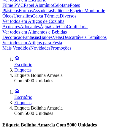
Filme PVC
Papel Alumínio
Celofane
Potes
Plásticos
Formas
Assadeiras
Palitos e Espetos
Monitor de
Óleos
Utensílios
Caixa Térmica
Diversos
Ver todos em
Artigos de Cozinha
Açúcares
Adoçantes
Água
Café
Chá
Confeitaria
Ver todos em
Alimentos e Bebidas
Decoração
Fantasias
Balões
Velas
Descartáveis Temáticos
Ver todos em
Artigos para Festa
Mais Vendidos
Novidades
Promoções
Escritório
Etiquetas
Etiqueta Bolinha Amarela
Com 5000 Unidades
Escritório
Etiquetas
Etiqueta Bolinha Amarela
Com 5000 Unidades
Etiqueta Bolinha Amarela Com 5000 Unidades