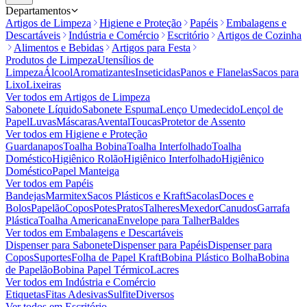
Departamentos
Artigos de Limpeza
Higiene e Proteção
Papéis
Embalagens e
Descartáveis
Indústria e Comércio
Escritório
Artigos de Cozinha
Alimentos e Bebidas
Artigos para Festa
Produtos de Limpeza
Utensílios de
Limpeza
Álcool
Aromatizantes
Inseticidas
Panos e Flanelas
Sacos para
Lixo
Lixeiras
Ver todos em
Artigos de Limpeza
Sabonete Líquido
Sabonete Espuma
Lenço Umedecido
Lençol de
Papel
Luvas
Máscaras
Avental
Toucas
Protetor de Assento
Ver todos em
Higiene e Proteção
Guardanapos
Toalha Bobina
Toalha Interfolhado
Toalha
Doméstico
Higiênico Rolão
Higiênico Interfolhado
Higiênico
Doméstico
Papel Manteiga
Ver todos em
Papéis
Bandejas
Marmitex
Sacos Plásticos e Kraft
Sacolas
Doces e
Bolos
Papelão
Copos
Potes
Pratos
Talheres
Mexedor
Canudos
Garrafa
Plástica
Toalha Americana
Envelope para Talher
Baldes
Ver todos em
Embalagens e Descartáveis
Dispenser para Sabonete
Dispenser para Papéis
Dispenser para
Copos
Suportes
Folha de Papel Kraft
Bobina Plástico Bolha
Bobina
de Papelão
Bobina Papel Térmico
Lacres
Ver todos em
Indústria e Comércio
Etiquetas
Fitas Adesivas
Sulfite
Diversos
Ver todos em
Escritório