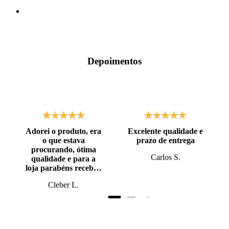
Depoimentos
Adorei o produto, era
Excelente qualidade e
o que estava
prazo de entrega
procurando, ótima
Carlos S.
qualidade e para a
loja parabéns recebi o
produto antes do
Cleber L.
prazo, super bem
embalado.