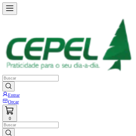
Entrar
Orçar
0