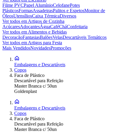
Filme PVC
Papel Alumínio
Celofane
Potes
Plásticos
Formas
Assadeiras
Palitos e Espetos
Monitor de
Óleos
Utensílios
Caixa Térmica
Diversos
Ver todos em
Artigos de Cozinha
Açúcares
Adoçantes
Água
Café
Chá
Confeitaria
Ver todos em
Alimentos e Bebidas
Decoração
Fantasias
Balões
Velas
Descartáveis Temáticos
Ver todos em
Artigos para Festa
Mais Vendidos
Novidades
Promoções
Embalagens e Descartáveis
Copos
Faca de Plástico
Descartável para Refeição
Master Branca c/ 50un
Goldenplast
Embalagens e Descartáveis
Copos
Faca de Plástico
Descartável para Refeição
Master Branca c/ 50un