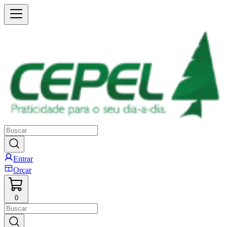
Entrar
Orçar
0