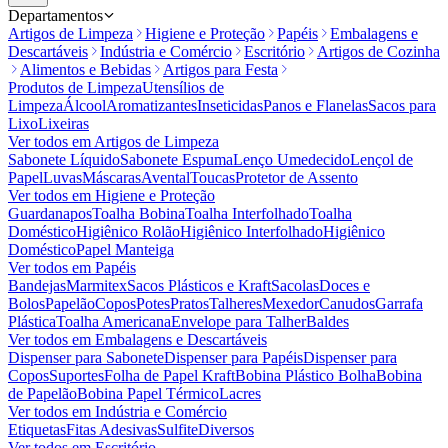
Departamentos
Artigos de Limpeza
Higiene e Proteção
Papéis
Embalagens e
Descartáveis
Indústria e Comércio
Escritório
Artigos de Cozinha
Alimentos e Bebidas
Artigos para Festa
Produtos de Limpeza
Utensílios de
Limpeza
Álcool
Aromatizantes
Inseticidas
Panos e Flanelas
Sacos para
Lixo
Lixeiras
Ver todos em
Artigos de Limpeza
Sabonete Líquido
Sabonete Espuma
Lenço Umedecido
Lençol de
Papel
Luvas
Máscaras
Avental
Toucas
Protetor de Assento
Ver todos em
Higiene e Proteção
Guardanapos
Toalha Bobina
Toalha Interfolhado
Toalha
Doméstico
Higiênico Rolão
Higiênico Interfolhado
Higiênico
Doméstico
Papel Manteiga
Ver todos em
Papéis
Bandejas
Marmitex
Sacos Plásticos e Kraft
Sacolas
Doces e
Bolos
Papelão
Copos
Potes
Pratos
Talheres
Mexedor
Canudos
Garrafa
Plástica
Toalha Americana
Envelope para Talher
Baldes
Ver todos em
Embalagens e Descartáveis
Dispenser para Sabonete
Dispenser para Papéis
Dispenser para
Copos
Suportes
Folha de Papel Kraft
Bobina Plástico Bolha
Bobina
de Papelão
Bobina Papel Térmico
Lacres
Ver todos em
Indústria e Comércio
Etiquetas
Fitas Adesivas
Sulfite
Diversos
Ver todos em
Escritório