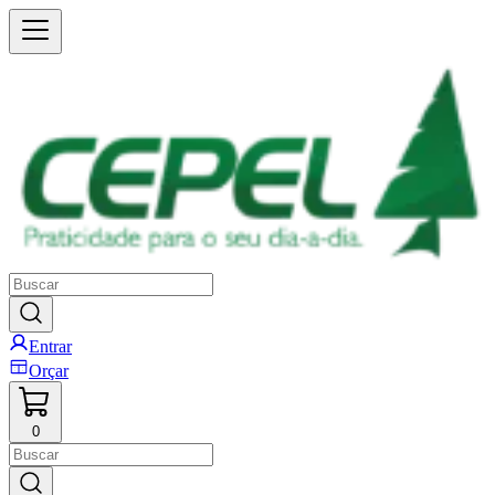
Entrar
Orçar
0