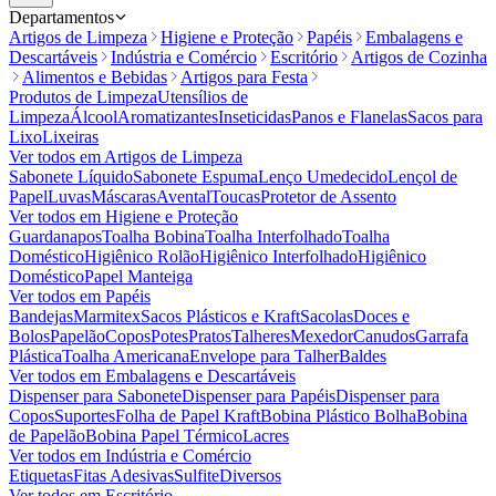
Departamentos
Artigos de Limpeza
Higiene e Proteção
Papéis
Embalagens e
Descartáveis
Indústria e Comércio
Escritório
Artigos de Cozinha
Alimentos e Bebidas
Artigos para Festa
Produtos de Limpeza
Utensílios de
Limpeza
Álcool
Aromatizantes
Inseticidas
Panos e Flanelas
Sacos para
Lixo
Lixeiras
Ver todos em
Artigos de Limpeza
Sabonete Líquido
Sabonete Espuma
Lenço Umedecido
Lençol de
Papel
Luvas
Máscaras
Avental
Toucas
Protetor de Assento
Ver todos em
Higiene e Proteção
Guardanapos
Toalha Bobina
Toalha Interfolhado
Toalha
Doméstico
Higiênico Rolão
Higiênico Interfolhado
Higiênico
Doméstico
Papel Manteiga
Ver todos em
Papéis
Bandejas
Marmitex
Sacos Plásticos e Kraft
Sacolas
Doces e
Bolos
Papelão
Copos
Potes
Pratos
Talheres
Mexedor
Canudos
Garrafa
Plástica
Toalha Americana
Envelope para Talher
Baldes
Ver todos em
Embalagens e Descartáveis
Dispenser para Sabonete
Dispenser para Papéis
Dispenser para
Copos
Suportes
Folha de Papel Kraft
Bobina Plástico Bolha
Bobina
de Papelão
Bobina Papel Térmico
Lacres
Ver todos em
Indústria e Comércio
Etiquetas
Fitas Adesivas
Sulfite
Diversos
Ver todos em
Escritório