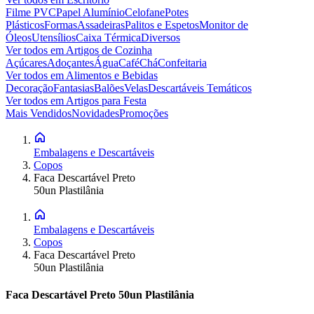
Filme PVC
Papel Alumínio
Celofane
Potes
Plásticos
Formas
Assadeiras
Palitos e Espetos
Monitor de
Óleos
Utensílios
Caixa Térmica
Diversos
Ver todos em
Artigos de Cozinha
Açúcares
Adoçantes
Água
Café
Chá
Confeitaria
Ver todos em
Alimentos e Bebidas
Decoração
Fantasias
Balões
Velas
Descartáveis Temáticos
Ver todos em
Artigos para Festa
Mais Vendidos
Novidades
Promoções
Embalagens e Descartáveis
Copos
Faca Descartável Preto
50un Plastilânia
Embalagens e Descartáveis
Copos
Faca Descartável Preto
50un Plastilânia
Faca Descartável Preto 50un Plastilânia