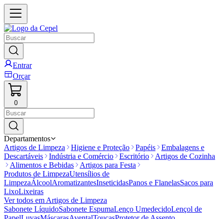
Entrar
Orçar
0
Departamentos
Artigos de Limpeza
Higiene e Proteção
Papéis
Embalagens e
Descartáveis
Indústria e Comércio
Escritório
Artigos de Cozinha
Alimentos e Bebidas
Artigos para Festa
Produtos de Limpeza
Utensílios de
Limpeza
Álcool
Aromatizantes
Inseticidas
Panos e Flanelas
Sacos para
Lixo
Lixeiras
Ver todos em
Artigos de Limpeza
Sabonete Líquido
Sabonete Espuma
Lenço Umedecido
Lençol de
Papel
Luvas
Máscaras
Avental
Toucas
Protetor de Assento