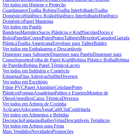
Ver todos em
Higiene e Proteção
Guardanapos
Toalha Bobina
Toalha Interfolhado
Toalha
Doméstico
Higiênico Rolão
Higiênico Interfolhado
Higiênico
Doméstico
Papel Manteiga
Ver todos em
Papéis
Bandejas
Marmitex
Sacos Plásticos e Kraft
Sacolas
Doces e
Bolos
Papelão
Copos
Potes
Pratos
Talheres
Mexedor
Canudos
Garrafa
Plástica
Toalha Americana
Envelope para Talher
Baldes
Ver todos em
Embalagens e Descartáveis
Dispenser para Sabonete
Dispenser para Papéis
Dispenser para
Copos
Suportes
Folha de Papel Kraft
Bobina Plástico Bolha
Bobina
de Papelão
Bobina Papel Térmico
Lacres
Ver todos em
Indústria e Comércio
Etiquetas
Fitas Adesivas
Sulfite
Diversos
Ver todos em
Escritório
Filme PVC
Papel Alumínio
Celofane
Potes
Plásticos
Formas
Assadeiras
Palitos e Espetos
Monitor de
Óleos
Utensílios
Caixa Térmica
Diversos
Ver todos em
Artigos de Cozinha
Açúcares
Adoçantes
Água
Café
Chá
Confeitaria
Ver todos em
Alimentos e Bebidas
Decoração
Fantasias
Balões
Velas
Descartáveis Temáticos
Ver todos em
Artigos para Festa
Mais Vendidos
Novidades
Promoções