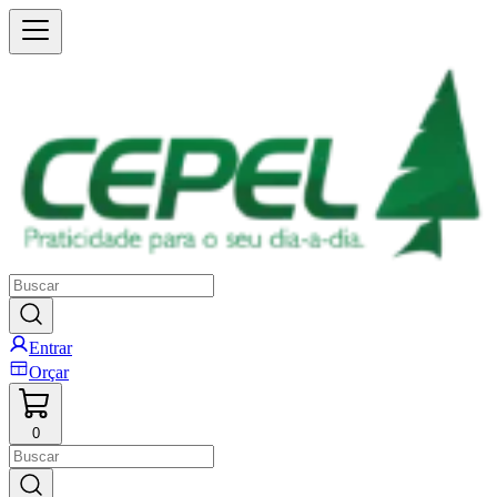
Entrar
Orçar
0