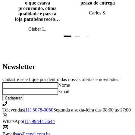
o que estava
prazo de entrega
procurando, ótima
Carlos S.
qualidade e para a
loja parabéns recebi o
produto antes do
Cleber L.
prazo, super bem
embalado.
Newsletter
Cadastre-se e fique por dentro das nossas ofertas e novidades!
Nome
Email
Cadastrar
Televendas
(11) 5078-0050
Segunda a sexta-feira das 08:00 às 17:00
WhatsApp
(11) 99444-3644
E-mail
sac@cepel.com.br