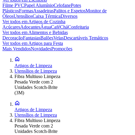
Filme PVC
Papel Alumínio
Celofane
Potes
Plásticos
Formas
Assadeiras
Palitos e Espetos
Monitor de
Óleos
Utensílios
Caixa Térmica
Diversos
Ver todos em
Artigos de Cozinha
Açúcares
Adoçantes
Água
Café
Chá
Confeitaria
Ver todos em
Alimentos e Bebidas
Decoração
Fantasias
Balões
Velas
Descartáveis Temáticos
Ver todos em
Artigos para Festa
Mais Vendidos
Novidades
Promoções
Artigos de Limpeza
Utensílios de Limpeza
Fibra Multiuso Limpeza
Pesada Verde com 2
Unidades Scotch-Brite
(3M)
Artigos de Limpeza
Utensílios de Limpeza
Fibra Multiuso Limpeza
Pesada Verde com 2
Unidades Scotch-Brite