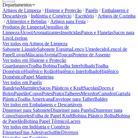
Departamentos
Artigos de Limpeza
Higiene e Proteção
Papéis
Embalagens e
Descartáveis
Indústria e Comércio
Escritório
Artigos de Cozinha
Alimentos e Bebidas
Artigos para Festa
Produtos de Limpeza
Utensílios de
Limpeza
Álcool
Aromatizantes
Inseticidas
Panos e Flanelas
Sacos para
Lixo
Lixeiras
Ver todos em
Artigos de Limpeza
Sabonete Líquido
Sabonete Espuma
Lenço Umedecido
Lençol de
Papel
Luvas
Máscaras
Avental
Toucas
Protetor de Assento
Ver todos em
Higiene e Proteção
Guardanapos
Toalha Bobina
Toalha Interfolhado
Toalha
Doméstico
Higiênico Rolão
Higiênico Interfolhado
Higiênico
Doméstico
Papel Manteiga
Ver todos em
Papéis
Bandejas
Marmitex
Sacos Plásticos e Kraft
Sacolas
Doces e
Bolos
Papelão
Copos
Potes
Pratos
Talheres
Mexedor
Canudos
Garrafa
Plástica
Toalha Americana
Envelope para Talher
Baldes
Ver todos em
Embalagens e Descartáveis
Dispenser para Sabonete
Dispenser para Papéis
Dispenser para
Copos
Suportes
Folha de Papel Kraft
Bobina Plástico Bolha
Bobina
de Papelão
Bobina Papel Térmico
Lacres
Ver todos em
Indústria e Comércio
Etiquetas
Fitas Adesivas
Sulfite
Diversos
Ver todos em
Escritório