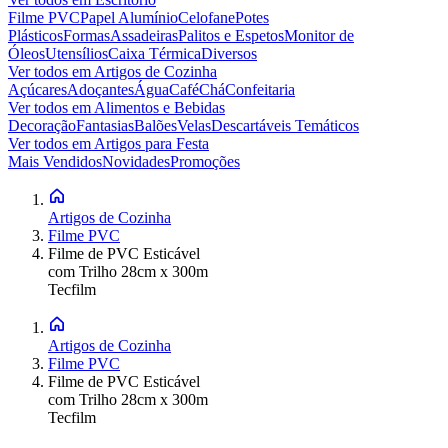
Filme PVC
Papel Alumínio
Celofane
Potes
Plásticos
Formas
Assadeiras
Palitos e Espetos
Monitor de
Óleos
Utensílios
Caixa Térmica
Diversos
Ver todos em
Artigos de Cozinha
Açúcares
Adoçantes
Água
Café
Chá
Confeitaria
Ver todos em
Alimentos e Bebidas
Decoração
Fantasias
Balões
Velas
Descartáveis Temáticos
Ver todos em
Artigos para Festa
Mais Vendidos
Novidades
Promoções
Artigos de Cozinha
Filme PVC
Filme de PVC Esticável
com Trilho 28cm x 300m
Tecfilm
Artigos de Cozinha
Filme PVC
Filme de PVC Esticável
com Trilho 28cm x 300m
Tecfilm