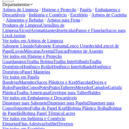
Departamentos
Artigos de Limpeza
Higiene e Proteção
Papéis
Embalagens e
Descartáveis
Indústria e Comércio
Escritório
Artigos de Cozinha
Alimentos e Bebidas
Artigos para Festa
Produtos de Limpeza
Utensílios de
Limpeza
Álcool
Aromatizantes
Inseticidas
Panos e Flanelas
Sacos para
Lixo
Lixeiras
Ver todos em
Artigos de Limpeza
Sabonete Líquido
Sabonete Espuma
Lenço Umedecido
Lençol de
Papel
Luvas
Máscaras
Avental
Toucas
Protetor de Assento
Ver todos em
Higiene e Proteção
Guardanapos
Toalha Bobina
Toalha Interfolhado
Toalha
Doméstico
Higiênico Rolão
Higiênico Interfolhado
Higiênico
Doméstico
Papel Manteiga
Ver todos em
Papéis
Bandejas
Marmitex
Sacos Plásticos e Kraft
Sacolas
Doces e
Bolos
Papelão
Copos
Potes
Pratos
Talheres
Mexedor
Canudos
Garrafa
Plástica
Toalha Americana
Envelope para Talher
Baldes
Ver todos em
Embalagens e Descartáveis
Dispenser para Sabonete
Dispenser para Papéis
Dispenser para
Copos
Suportes
Folha de Papel Kraft
Bobina Plástico Bolha
Bobina
de Papelão
Bobina Papel Térmico
Lacres
Ver todos em
Indústria e Comércio
Etiquetas
Fitas Adesivas
Sulfite
Diversos
Ver todos em
Escritório