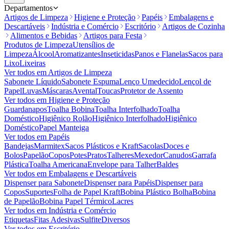
Departamentos
Artigos de Limpeza
Higiene e Proteção
Papéis
Embalagens e
Descartáveis
Indústria e Comércio
Escritório
Artigos de Cozinha
Alimentos e Bebidas
Artigos para Festa
Produtos de Limpeza
Utensílios de
Limpeza
Álcool
Aromatizantes
Inseticidas
Panos e Flanelas
Sacos para
Lixo
Lixeiras
Ver todos em
Artigos de Limpeza
Sabonete Líquido
Sabonete Espuma
Lenço Umedecido
Lençol de
Papel
Luvas
Máscaras
Avental
Toucas
Protetor de Assento
Ver todos em
Higiene e Proteção
Guardanapos
Toalha Bobina
Toalha Interfolhado
Toalha
Doméstico
Higiênico Rolão
Higiênico Interfolhado
Higiênico
Doméstico
Papel Manteiga
Ver todos em
Papéis
Bandejas
Marmitex
Sacos Plásticos e Kraft
Sacolas
Doces e
Bolos
Papelão
Copos
Potes
Pratos
Talheres
Mexedor
Canudos
Garrafa
Plástica
Toalha Americana
Envelope para Talher
Baldes
Ver todos em
Embalagens e Descartáveis
Dispenser para Sabonete
Dispenser para Papéis
Dispenser para
Copos
Suportes
Folha de Papel Kraft
Bobina Plástico Bolha
Bobina
de Papelão
Bobina Papel Térmico
Lacres
Ver todos em
Indústria e Comércio
Etiquetas
Fitas Adesivas
Sulfite
Diversos
Ver todos em
Escritório