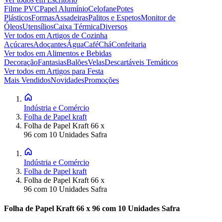
Filme PVC
Papel Alumínio
Celofane
Potes
Plásticos
Formas
Assadeiras
Palitos e Espetos
Monitor de
Óleos
Utensílios
Caixa Térmica
Diversos
Ver todos em
Artigos de Cozinha
Açúcares
Adoçantes
Água
Café
Chá
Confeitaria
Ver todos em
Alimentos e Bebidas
Decoração
Fantasias
Balões
Velas
Descartáveis Temáticos
Ver todos em
Artigos para Festa
Mais Vendidos
Novidades
Promoções
Indústria e Comércio
Folha de Papel kraft
Folha de Papel Kraft 66 x
96 com 10 Unidades Safra
Indústria e Comércio
Folha de Papel kraft
Folha de Papel Kraft 66 x
96 com 10 Unidades Safra
Folha de Papel Kraft 66 x 96 com 10 Unidades Safra