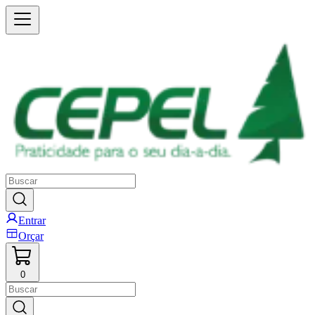
Entrar
Orçar
0