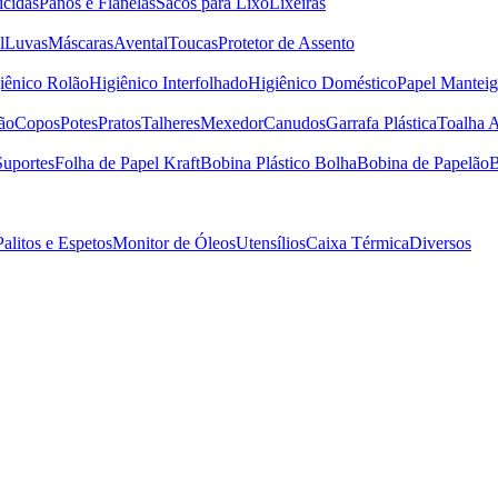
icidas
Panos e Flanelas
Sacos para Lixo
Lixeiras
l
Luvas
Máscaras
Avental
Toucas
Protetor de Assento
iênico Rolão
Higiênico Interfolhado
Higiênico Doméstico
Papel Manteig
ão
Copos
Potes
Pratos
Talheres
Mexedor
Canudos
Garrafa Plástica
Toalha 
Suportes
Folha de Papel Kraft
Bobina Plástico Bolha
Bobina de Papelão
B
Palitos e Espetos
Monitor de Óleos
Utensílios
Caixa Térmica
Diversos