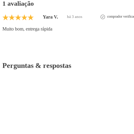
1 avaliação
Yara V.
há 3 anos
comprador verific
Muito bom, entrega rápida
Perguntas & respostas