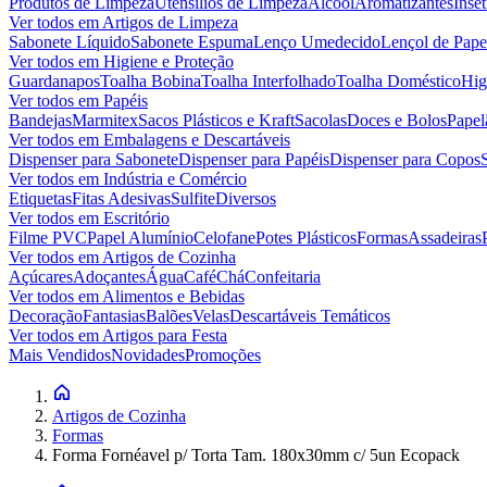
Produtos de Limpeza
Utensílios de Limpeza
Álcool
Aromatizantes
Inset
Ver todos em
Artigos de Limpeza
Sabonete Líquido
Sabonete Espuma
Lenço Umedecido
Lençol de Pape
Ver todos em
Higiene e Proteção
Guardanapos
Toalha Bobina
Toalha Interfolhado
Toalha Doméstico
Hig
Ver todos em
Papéis
Bandejas
Marmitex
Sacos Plásticos e Kraft
Sacolas
Doces e Bolos
Papel
Ver todos em
Embalagens e Descartáveis
Dispenser para Sabonete
Dispenser para Papéis
Dispenser para Copos
Ver todos em
Indústria e Comércio
Etiquetas
Fitas Adesivas
Sulfite
Diversos
Ver todos em
Escritório
Filme PVC
Papel Alumínio
Celofane
Potes Plásticos
Formas
Assadeiras
Ver todos em
Artigos de Cozinha
Açúcares
Adoçantes
Água
Café
Chá
Confeitaria
Ver todos em
Alimentos e Bebidas
Decoração
Fantasias
Balões
Velas
Descartáveis Temáticos
Ver todos em
Artigos para Festa
Mais Vendidos
Novidades
Promoções
Artigos de Cozinha
Formas
Forma Fornéavel p/ Torta Tam. 180x30mm c/ 5un Ecopack