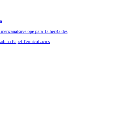
a
Americana
Envelope para Talher
Baldes
obina Papel Térmico
Lacres