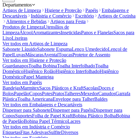
Departamentos
Artigos de Limpeza
Higiene e Proteção
Papéis
Embalagens e
Descartáveis
Indústria e Comércio
Escritório
Artigos de Cozinha
Alimentos e Bebidas
Artigos para Festa
Produtos de Limpeza
Utensílios de
Limpeza
Álcool
Aromatizantes
Inseticidas
Panos e Flanelas
Sacos para
Lixo
Lixeiras
Ver todos em
Artigos de Limpeza
Sabonete Líquido
Sabonete Espuma
Lenço Umedecido
Lençol de
Papel
Luvas
Máscaras
Avental
Toucas
Protetor de Assento
Ver todos em
Higiene e Proteção
Guardanapos
Toalha Bobina
Toalha Interfolhado
Toalha
Doméstico
Higiênico Rolão
Higiênico Interfolhado
Higiênico
Doméstico
Papel Manteiga
Ver todos em
Papéis
Bandejas
Marmitex
Sacos Plásticos e Kraft
Sacolas
Doces e
Bolos
Papelão
Copos
Potes
Pratos
Talheres
Mexedor
Canudos
Garrafa
Plástica
Toalha Americana
Envelope para Talher
Baldes
Ver todos em
Embalagens e Descartáveis
Dispenser para Sabonete
Dispenser para Papéis
Dispenser para
Copos
Suportes
Folha de Papel Kraft
Bobina Plástico Bolha
Bobina
de Papelão
Bobina Papel Térmico
Lacres
Ver todos em
Indústria e Comércio
Etiquetas
Fitas Adesivas
Sulfite
Diversos
Ver todos em
Escritório