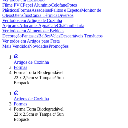
Filme PVC
Papel Alumínio
Celofane
Potes
Plásticos
Formas
Assadeiras
Palitos e Espetos
Monitor de
Óleos
Utensílios
Caixa Térmica
Diversos
Ver todos em
Artigos de Cozinha
Açúcares
Adoçantes
Água
Café
Chá
Confeitaria
Ver todos em
Alimentos e Bebidas
Decoração
Fantasias
Balões
Velas
Descartáveis Temáticos
Ver todos em
Artigos para Festa
Mais Vendidos
Novidades
Promoções
Artigos de Cozinha
Formas
Forma Torta Biodegradável
22 x 2,5cm s/ Tampa c/ 5un
Ecopack
Artigos de Cozinha
Formas
Forma Torta Biodegradável
22 x 2,5cm s/ Tampa c/ 5un
Ecopack