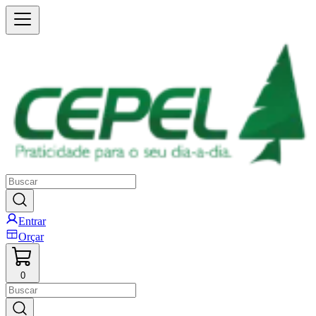
Entrar
Orçar
0