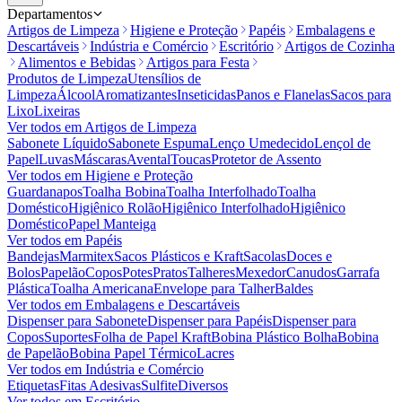
Departamentos
Artigos de Limpeza
Higiene e Proteção
Papéis
Embalagens e
Descartáveis
Indústria e Comércio
Escritório
Artigos de Cozinha
Alimentos e Bebidas
Artigos para Festa
Produtos de Limpeza
Utensílios de
Limpeza
Álcool
Aromatizantes
Inseticidas
Panos e Flanelas
Sacos para
Lixo
Lixeiras
Ver todos em
Artigos de Limpeza
Sabonete Líquido
Sabonete Espuma
Lenço Umedecido
Lençol de
Papel
Luvas
Máscaras
Avental
Toucas
Protetor de Assento
Ver todos em
Higiene e Proteção
Guardanapos
Toalha Bobina
Toalha Interfolhado
Toalha
Doméstico
Higiênico Rolão
Higiênico Interfolhado
Higiênico
Doméstico
Papel Manteiga
Ver todos em
Papéis
Bandejas
Marmitex
Sacos Plásticos e Kraft
Sacolas
Doces e
Bolos
Papelão
Copos
Potes
Pratos
Talheres
Mexedor
Canudos
Garrafa
Plástica
Toalha Americana
Envelope para Talher
Baldes
Ver todos em
Embalagens e Descartáveis
Dispenser para Sabonete
Dispenser para Papéis
Dispenser para
Copos
Suportes
Folha de Papel Kraft
Bobina Plástico Bolha
Bobina
de Papelão
Bobina Papel Térmico
Lacres
Ver todos em
Indústria e Comércio
Etiquetas
Fitas Adesivas
Sulfite
Diversos
Ver todos em
Escritório