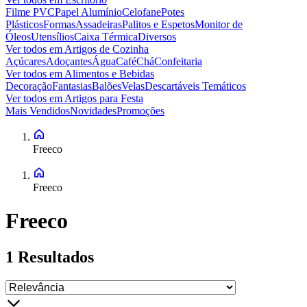
Filme PVC
Papel Alumínio
Celofane
Potes
Plásticos
Formas
Assadeiras
Palitos e Espetos
Monitor de
Óleos
Utensílios
Caixa Térmica
Diversos
Ver todos em
Artigos de Cozinha
Açúcares
Adoçantes
Água
Café
Chá
Confeitaria
Ver todos em
Alimentos e Bebidas
Decoração
Fantasias
Balões
Velas
Descartáveis Temáticos
Ver todos em
Artigos para Festa
Mais Vendidos
Novidades
Promoções
Freeco
Freeco
Freeco
1
Resultados