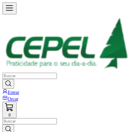
Entrar
Orçar
0