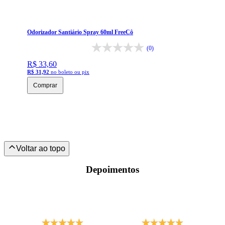
Odorizador Santiário Spray 60ml FreeCô
(0)
R$ 33,60
R$ 31,92
no boleto ou pix
Comprar
Depoimentos