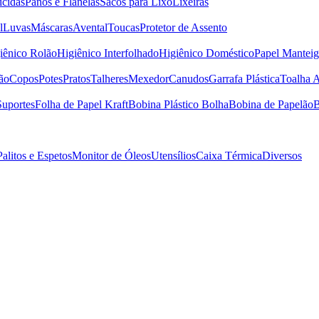
icidas
Panos e Flanelas
Sacos para Lixo
Lixeiras
l
Luvas
Máscaras
Avental
Toucas
Protetor de Assento
iênico Rolão
Higiênico Interfolhado
Higiênico Doméstico
Papel Manteig
ão
Copos
Potes
Pratos
Talheres
Mexedor
Canudos
Garrafa Plástica
Toalha 
Suportes
Folha de Papel Kraft
Bobina Plástico Bolha
Bobina de Papelão
B
Palitos e Espetos
Monitor de Óleos
Utensílios
Caixa Térmica
Diversos