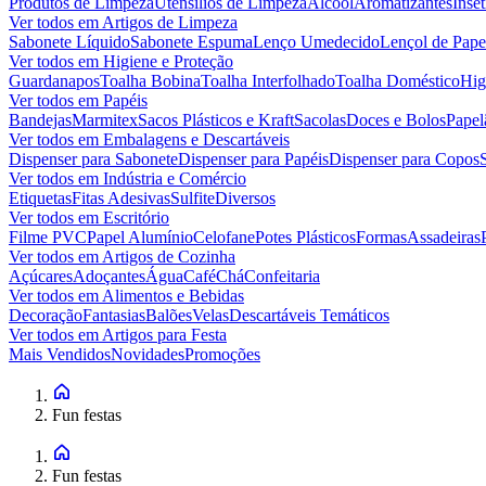
Produtos de Limpeza
Utensílios de Limpeza
Álcool
Aromatizantes
Inset
Ver todos em
Artigos de Limpeza
Sabonete Líquido
Sabonete Espuma
Lenço Umedecido
Lençol de Pape
Ver todos em
Higiene e Proteção
Guardanapos
Toalha Bobina
Toalha Interfolhado
Toalha Doméstico
Hig
Ver todos em
Papéis
Bandejas
Marmitex
Sacos Plásticos e Kraft
Sacolas
Doces e Bolos
Papel
Ver todos em
Embalagens e Descartáveis
Dispenser para Sabonete
Dispenser para Papéis
Dispenser para Copos
Ver todos em
Indústria e Comércio
Etiquetas
Fitas Adesivas
Sulfite
Diversos
Ver todos em
Escritório
Filme PVC
Papel Alumínio
Celofane
Potes Plásticos
Formas
Assadeiras
Ver todos em
Artigos de Cozinha
Açúcares
Adoçantes
Água
Café
Chá
Confeitaria
Ver todos em
Alimentos e Bebidas
Decoração
Fantasias
Balões
Velas
Descartáveis Temáticos
Ver todos em
Artigos para Festa
Mais Vendidos
Novidades
Promoções
Fun festas
Fun festas