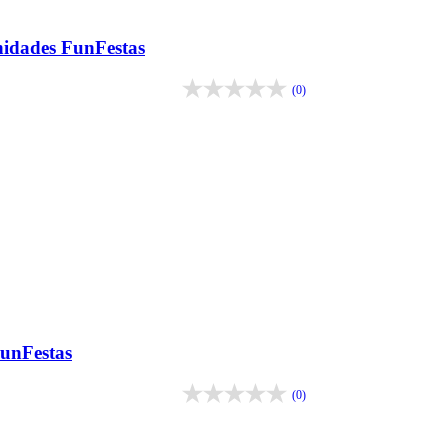
nidades FunFestas
(0)
FunFestas
(0)