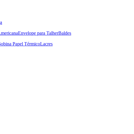
a
Americana
Envelope para Talher
Baldes
obina Papel Térmico
Lacres