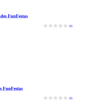
ades FunFestas
(0)
s FunFestas
(0)