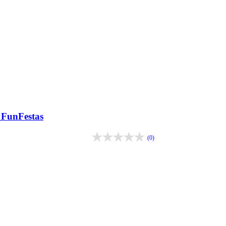
 FunFestas
(0)