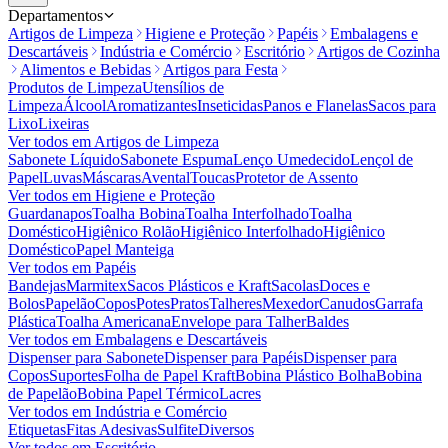
Departamentos
Artigos de Limpeza
Higiene e Proteção
Papéis
Embalagens e
Descartáveis
Indústria e Comércio
Escritório
Artigos de Cozinha
Alimentos e Bebidas
Artigos para Festa
Produtos de Limpeza
Utensílios de
Limpeza
Álcool
Aromatizantes
Inseticidas
Panos e Flanelas
Sacos para
Lixo
Lixeiras
Ver todos em
Artigos de Limpeza
Sabonete Líquido
Sabonete Espuma
Lenço Umedecido
Lençol de
Papel
Luvas
Máscaras
Avental
Toucas
Protetor de Assento
Ver todos em
Higiene e Proteção
Guardanapos
Toalha Bobina
Toalha Interfolhado
Toalha
Doméstico
Higiênico Rolão
Higiênico Interfolhado
Higiênico
Doméstico
Papel Manteiga
Ver todos em
Papéis
Bandejas
Marmitex
Sacos Plásticos e Kraft
Sacolas
Doces e
Bolos
Papelão
Copos
Potes
Pratos
Talheres
Mexedor
Canudos
Garrafa
Plástica
Toalha Americana
Envelope para Talher
Baldes
Ver todos em
Embalagens e Descartáveis
Dispenser para Sabonete
Dispenser para Papéis
Dispenser para
Copos
Suportes
Folha de Papel Kraft
Bobina Plástico Bolha
Bobina
de Papelão
Bobina Papel Térmico
Lacres
Ver todos em
Indústria e Comércio
Etiquetas
Fitas Adesivas
Sulfite
Diversos
Ver todos em
Escritório