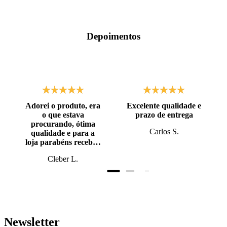
Depoimentos
Adorei o produto, era
Excelente qualidade e
o que estava
prazo de entrega
procurando, ótima
Carlos S.
qualidade e para a
loja parabéns recebi o
produto antes do
Cleber L.
prazo, super bem
embalado.
Newsletter