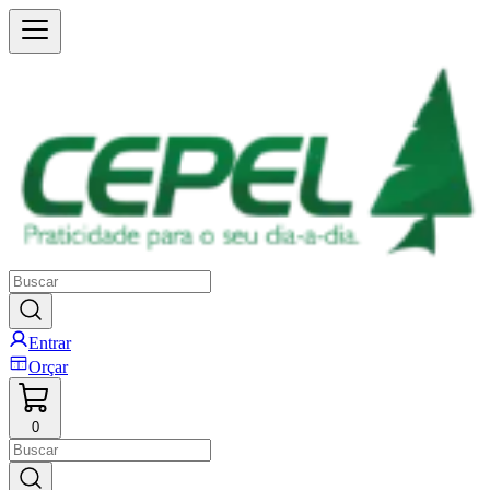
Entrar
Orçar
0