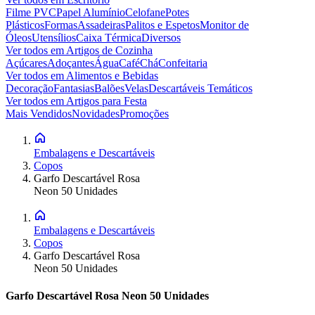
Filme PVC
Papel Alumínio
Celofane
Potes
Plásticos
Formas
Assadeiras
Palitos e Espetos
Monitor de
Óleos
Utensílios
Caixa Térmica
Diversos
Ver todos em
Artigos de Cozinha
Açúcares
Adoçantes
Água
Café
Chá
Confeitaria
Ver todos em
Alimentos e Bebidas
Decoração
Fantasias
Balões
Velas
Descartáveis Temáticos
Ver todos em
Artigos para Festa
Mais Vendidos
Novidades
Promoções
Embalagens e Descartáveis
Copos
Garfo Descartável Rosa
Neon 50 Unidades
Embalagens e Descartáveis
Copos
Garfo Descartável Rosa
Neon 50 Unidades
Garfo Descartável Rosa Neon 50 Unidades