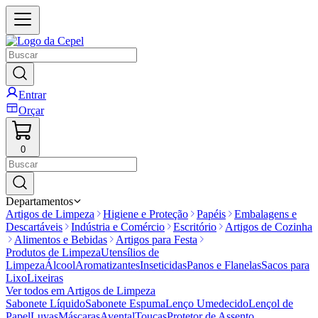
Entrar
Orçar
0
Departamentos
Artigos de Limpeza
Higiene e Proteção
Papéis
Embalagens e
Descartáveis
Indústria e Comércio
Escritório
Artigos de Cozinha
Alimentos e Bebidas
Artigos para Festa
Produtos de Limpeza
Utensílios de
Limpeza
Álcool
Aromatizantes
Inseticidas
Panos e Flanelas
Sacos para
Lixo
Lixeiras
Ver todos em
Artigos de Limpeza
Sabonete Líquido
Sabonete Espuma
Lenço Umedecido
Lençol de
Papel
Luvas
Máscaras
Avental
Toucas
Protetor de Assento