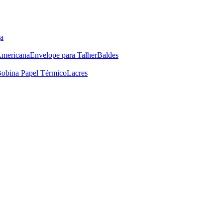
a
Americana
Envelope para Talher
Baldes
obina Papel Térmico
Lacres