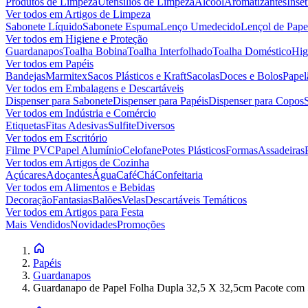
Produtos de Limpeza
Utensílios de Limpeza
Álcool
Aromatizantes
Inset
Ver todos em
Artigos de Limpeza
Sabonete Líquido
Sabonete Espuma
Lenço Umedecido
Lençol de Pape
Ver todos em
Higiene e Proteção
Guardanapos
Toalha Bobina
Toalha Interfolhado
Toalha Doméstico
Hig
Ver todos em
Papéis
Bandejas
Marmitex
Sacos Plásticos e Kraft
Sacolas
Doces e Bolos
Papel
Ver todos em
Embalagens e Descartáveis
Dispenser para Sabonete
Dispenser para Papéis
Dispenser para Copos
Ver todos em
Indústria e Comércio
Etiquetas
Fitas Adesivas
Sulfite
Diversos
Ver todos em
Escritório
Filme PVC
Papel Alumínio
Celofane
Potes Plásticos
Formas
Assadeiras
Ver todos em
Artigos de Cozinha
Açúcares
Adoçantes
Água
Café
Chá
Confeitaria
Ver todos em
Alimentos e Bebidas
Decoração
Fantasias
Balões
Velas
Descartáveis Temáticos
Ver todos em
Artigos para Festa
Mais Vendidos
Novidades
Promoções
Papéis
Guardanapos
Guardanapo de Papel Folha Dupla 32,5 X 32,5cm Pacote com