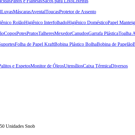
icidas
Panos e Flanelas
Sacos para Lixo
Lixeiras
l
Luvas
Máscaras
Avental
Toucas
Protetor de Assento
iênico Rolão
Higiênico Interfolhado
Higiênico Doméstico
Papel Manteig
ão
Copos
Potes
Pratos
Talheres
Mexedor
Canudos
Garrafa Plástica
Toalha 
Suportes
Folha de Papel Kraft
Bobina Plástico Bolha
Bobina de Papelão
B
Palitos e Espetos
Monitor de Óleos
Utensílios
Caixa Térmica
Diversos
 50 Unidades Snob