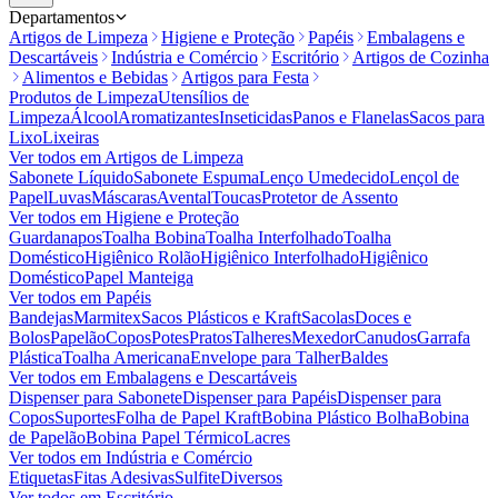
Departamentos
Artigos de Limpeza
Higiene e Proteção
Papéis
Embalagens e
Descartáveis
Indústria e Comércio
Escritório
Artigos de Cozinha
Alimentos e Bebidas
Artigos para Festa
Produtos de Limpeza
Utensílios de
Limpeza
Álcool
Aromatizantes
Inseticidas
Panos e Flanelas
Sacos para
Lixo
Lixeiras
Ver todos em
Artigos de Limpeza
Sabonete Líquido
Sabonete Espuma
Lenço Umedecido
Lençol de
Papel
Luvas
Máscaras
Avental
Toucas
Protetor de Assento
Ver todos em
Higiene e Proteção
Guardanapos
Toalha Bobina
Toalha Interfolhado
Toalha
Doméstico
Higiênico Rolão
Higiênico Interfolhado
Higiênico
Doméstico
Papel Manteiga
Ver todos em
Papéis
Bandejas
Marmitex
Sacos Plásticos e Kraft
Sacolas
Doces e
Bolos
Papelão
Copos
Potes
Pratos
Talheres
Mexedor
Canudos
Garrafa
Plástica
Toalha Americana
Envelope para Talher
Baldes
Ver todos em
Embalagens e Descartáveis
Dispenser para Sabonete
Dispenser para Papéis
Dispenser para
Copos
Suportes
Folha de Papel Kraft
Bobina Plástico Bolha
Bobina
de Papelão
Bobina Papel Térmico
Lacres
Ver todos em
Indústria e Comércio
Etiquetas
Fitas Adesivas
Sulfite
Diversos
Ver todos em
Escritório