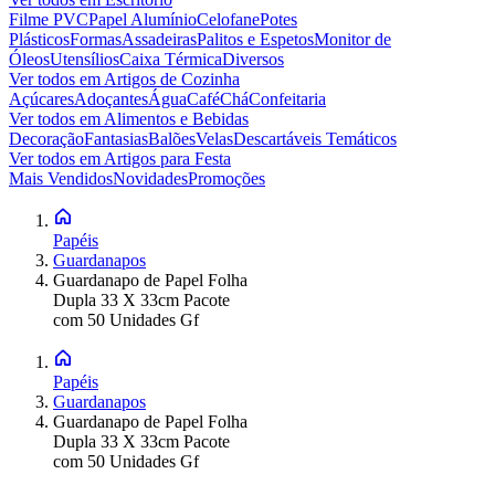
Filme PVC
Papel Alumínio
Celofane
Potes
Plásticos
Formas
Assadeiras
Palitos e Espetos
Monitor de
Óleos
Utensílios
Caixa Térmica
Diversos
Ver todos em
Artigos de Cozinha
Açúcares
Adoçantes
Água
Café
Chá
Confeitaria
Ver todos em
Alimentos e Bebidas
Decoração
Fantasias
Balões
Velas
Descartáveis Temáticos
Ver todos em
Artigos para Festa
Mais Vendidos
Novidades
Promoções
Papéis
Guardanapos
Guardanapo de Papel Folha
Dupla 33 X 33cm Pacote
com 50 Unidades Gf
Papéis
Guardanapos
Guardanapo de Papel Folha
Dupla 33 X 33cm Pacote
com 50 Unidades Gf