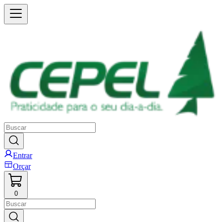
Entrar
Orçar
0