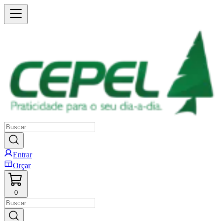
Entrar
Orçar
0