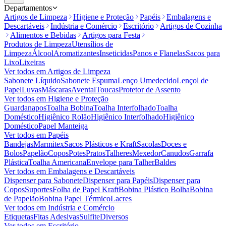
Departamentos
Artigos de Limpeza
Higiene e Proteção
Papéis
Embalagens e
Descartáveis
Indústria e Comércio
Escritório
Artigos de Cozinha
Alimentos e Bebidas
Artigos para Festa
Produtos de Limpeza
Utensílios de
Limpeza
Álcool
Aromatizantes
Inseticidas
Panos e Flanelas
Sacos para
Lixo
Lixeiras
Ver todos em
Artigos de Limpeza
Sabonete Líquido
Sabonete Espuma
Lenço Umedecido
Lençol de
Papel
Luvas
Máscaras
Avental
Toucas
Protetor de Assento
Ver todos em
Higiene e Proteção
Guardanapos
Toalha Bobina
Toalha Interfolhado
Toalha
Doméstico
Higiênico Rolão
Higiênico Interfolhado
Higiênico
Doméstico
Papel Manteiga
Ver todos em
Papéis
Bandejas
Marmitex
Sacos Plásticos e Kraft
Sacolas
Doces e
Bolos
Papelão
Copos
Potes
Pratos
Talheres
Mexedor
Canudos
Garrafa
Plástica
Toalha Americana
Envelope para Talher
Baldes
Ver todos em
Embalagens e Descartáveis
Dispenser para Sabonete
Dispenser para Papéis
Dispenser para
Copos
Suportes
Folha de Papel Kraft
Bobina Plástico Bolha
Bobina
de Papelão
Bobina Papel Térmico
Lacres
Ver todos em
Indústria e Comércio
Etiquetas
Fitas Adesivas
Sulfite
Diversos
Ver todos em
Escritório