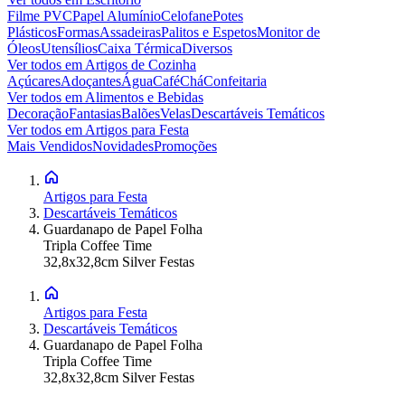
Filme PVC
Papel Alumínio
Celofane
Potes
Plásticos
Formas
Assadeiras
Palitos e Espetos
Monitor de
Óleos
Utensílios
Caixa Térmica
Diversos
Ver todos em
Artigos de Cozinha
Açúcares
Adoçantes
Água
Café
Chá
Confeitaria
Ver todos em
Alimentos e Bebidas
Decoração
Fantasias
Balões
Velas
Descartáveis Temáticos
Ver todos em
Artigos para Festa
Mais Vendidos
Novidades
Promoções
Artigos para Festa
Descartáveis Temáticos
Guardanapo de Papel Folha
Tripla Coffee Time
32,8x32,8cm Silver Festas
Artigos para Festa
Descartáveis Temáticos
Guardanapo de Papel Folha
Tripla Coffee Time
32,8x32,8cm Silver Festas