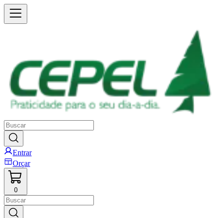
Entrar
Orçar
0