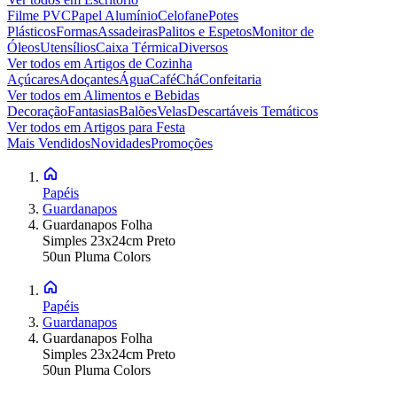
Filme PVC
Papel Alumínio
Celofane
Potes
Plásticos
Formas
Assadeiras
Palitos e Espetos
Monitor de
Óleos
Utensílios
Caixa Térmica
Diversos
Ver todos em
Artigos de Cozinha
Açúcares
Adoçantes
Água
Café
Chá
Confeitaria
Ver todos em
Alimentos e Bebidas
Decoração
Fantasias
Balões
Velas
Descartáveis Temáticos
Ver todos em
Artigos para Festa
Mais Vendidos
Novidades
Promoções
Papéis
Guardanapos
Guardanapos Folha
Simples 23x24cm Preto
50un Pluma Colors
Papéis
Guardanapos
Guardanapos Folha
Simples 23x24cm Preto
50un Pluma Colors