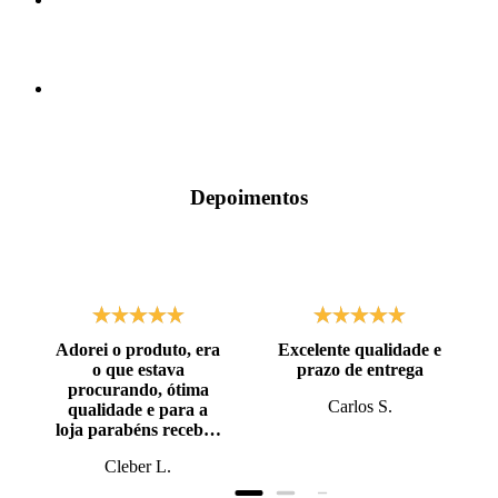
Depoimentos
Adorei o produto, era
Excelente qualidade e
o que estava
prazo de entrega
procurando, ótima
Carlos S.
qualidade e para a
loja parabéns recebi o
produto antes do
Cleber L.
prazo, super bem
embalado.