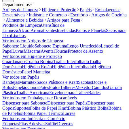
Departamentos
Artigos de Limpeza
Higiene e Proteção
Papéis
Embalagens e
Descartáveis
Indústria e Comércio
Escritório
Artigos de Cozinha
Alimentos e Bebidas
Artigos para Festa
Produtos de Limpeza
Utensílios de
Limpeza
Álcool
Aromatizantes
Inseticidas
Panos e Flanelas
Sacos para
Lixo
Lixeiras
Ver todos em
Artigos de Limpeza
Sabonete Líquido
Sabonete Espuma
Lenço Umedecido
Lençol de
Papel
Luvas
Máscaras
Avental
Toucas
Protetor de Assento
Ver todos em
Higiene e Proteção
Guardanapos
Toalha Bobina
Toalha Interfolhado
Toalha
Doméstico
Higiênico Rolão
Higiênico Interfolhado
Higiênico
Doméstico
Papel Manteiga
Ver todos em
Papéis
Bandejas
Marmitex
Sacos Plásticos e Kraft
Sacolas
Doces e
Bolos
Papelão
Copos
Potes
Pratos
Talheres
Mexedor
Canudos
Garrafa
Plástica
Toalha Americana
Envelope para Talher
Baldes
Ver todos em
Embalagens e Descartáveis
Dispenser para Sabonete
Dispenser para Papéis
Dispenser para
Copos
Suportes
Folha de Papel Kraft
Bobina Plástico Bolha
Bobina
de Papelão
Bobina Papel Térmico
Lacres
Ver todos em
Indústria e Comércio
Etiquetas
Fitas Adesivas
Sulfite
Diversos
Ver todos em
Escritório